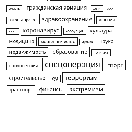
гражданская авиация
жкх
власть
дети
здравоохранение
история
закон и право
коронавирус
культура
коррупция
кино
медицина
наука
мошенничество
музыка
образование
недвижимость
политика
спецоперация
спорт
происшествия
терроризм
строительство
суд
экстремизм
финансы
транспорт