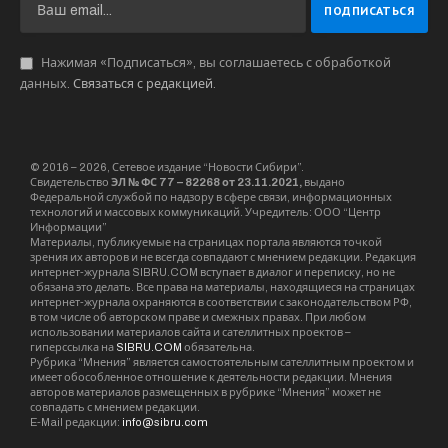
Нажимая «Подписаться», вы соглашаетесь с обработкой
данных.
Связаться с редакцией
.
© 2016 – 2026, Сетевое издание “Новости Сибири”.
Свидетельство
ЭЛ № ФС 77 – 82268 от 23.11.2021,
выдано
Федеральной службой по надзору в сфере связи, информационных
технологий и массовых коммуникаций. Учредитель: ООО “Центр
Информации”
Материалы, публикуемые на страницах портала являются точкой
зрения их авторов и не всегда совпадают с мнением редакции. Редакция
интернет-журнала SIBRU.COM вступает в диалог и переписку, но не
обязана это делать. Все права на материалы, находящиеся на страницах
интернет-журнала охраняются в соответствии с законодательством РФ,
в том числе об авторском праве и смежных правах. При любом
использовании материалов сайта и сателлитных проектов –
гиперссылка на
SIBRU.COM
обязательна.
Рубрика “Мнения” является самостоятельным сателлитным проектом и
имеет обособленное отношение к деятельности редакции. Мнения
авторов материалов размещенных в рубрике “Мнения” может не
совпадать с мнением редакции.
E-Mail редакции:
info@sibru.com