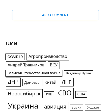
ADD A COMMENT
ТЕМЫ
Агропроизводство
COVID19
Андрей Травников
ВСУ
Великая Отечественная война
Владимир Путин
ДНР
ЛНР
Китай
Донбасс
СВО
Новосибирск
США
РПЦ
Украина
авиация
армия
бюджет