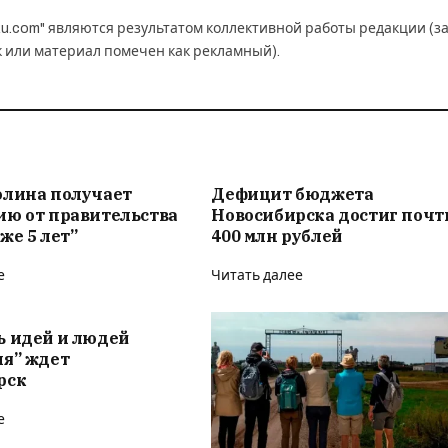
u.com" являются результатом коллективной работы редакции (з
к или материал помечен как рекламный).
олина получает
Дефицит бюджета
ию от правительства
Новосибирска достиг почт
же 5 лет”
400 млн рублей
е
Читать далее
ь идей и людей
ия” ждет
рск
е