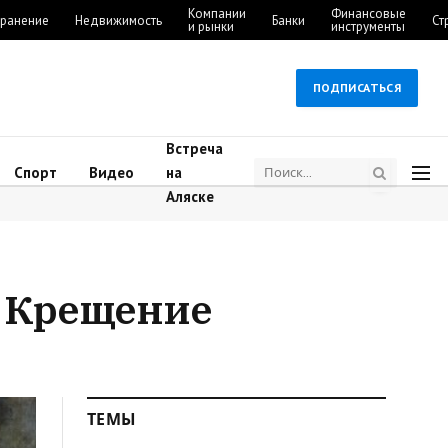
Компании
Финансовые
ранение
Недвижимость
Банки
Ст
и рынки
инструменты
ПОДПИСАТЬСЯ
Встреча
Спорт
Видео
на
Аляске
а Крещение
ТЕМЫ