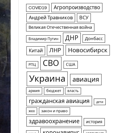
Агропроизводство
COVID19
Андрей Травников
ВСУ
Великая Отечественная война
ДНР
Донбасс
Владимир Путин
Новосибирск
ЛНР
Китай
СВО
США
РПЦ
Украина
авиация
армия
бюджет
власть
гражданская авиация
дети
жкх
закон и право
здравоохранение
история
коронавирус