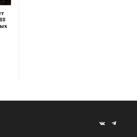
ет
88
вых
VKontakte
Telegram