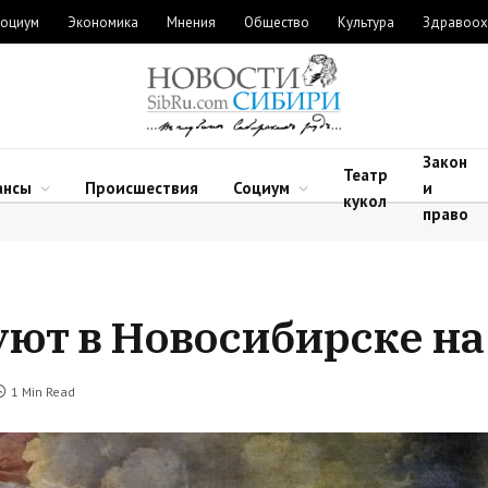
оциум
Экономика
Мнения
Общество
Культура
Здравоох
Закон
Театр
ансы
Происшествия
Социум
и
кукол
право
уют в Новосибирске н
1 Min Read