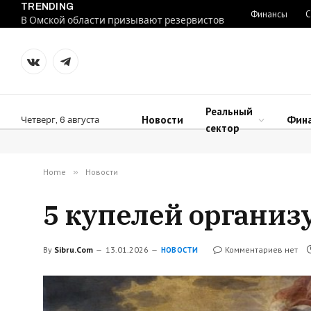
TRENDING
Финансы
С
В Омской области призывают резервистов
VKontakte
Telegram
Реальный
Новости
Фин
Четверг, 6 августа
сектор
Home
»
Новости
5 купелей организ
By
Sibru.Com
13.01.2026
Комментариев нет
НОВОСТИ