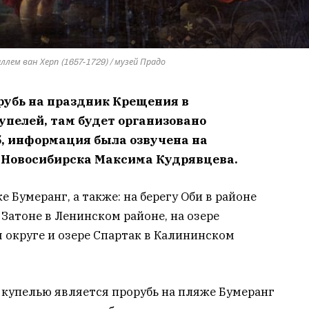
ллем ван Херп (1657-1729) / музей Прадо
рубь на праздник Крещения в
упелей, там будет организовано
, информация была озвучена на
 Новосибирска Максима Кудрявцева.
 Бумеранг, а также: на берегу Оби в районе
Затоне в Ленинском районе, на озере
округе и озере Спартак в Калининском
 купелью является прорубь на пляже Бумеранг