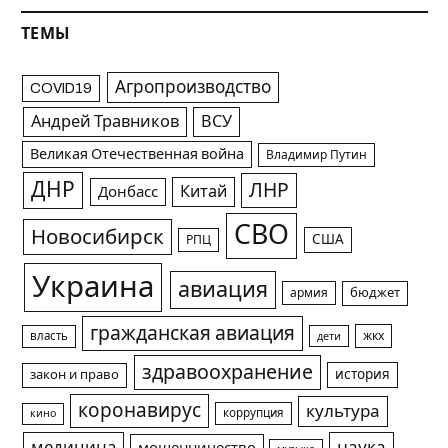
ТЕМЫ
Агропроизводство
COVID19
Андрей Травников
ВСУ
Великая Отечественная война
Владимир Путин
ДНР
ЛНР
Китай
Донбасс
СВО
Новосибирск
США
РПЦ
Украина
авиация
армия
бюджет
гражданская авиация
жкх
власть
дети
здравоохранение
история
закон и право
коронавирус
культура
коррупция
кино
медицина
наука