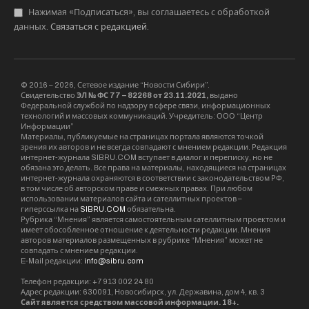
Нажимая «Подписаться», вы соглашаетесь с обработкой
данных.
Связаться с редакцией
.
© 2016 – 2026, Сетевое издание “Новости Сибири”.
Свидетельство
ЭЛ № ФС 77 – 82268 от 23.11.2021,
выдано
Федеральной службой по надзору в сфере связи, информационных
технологий и массовых коммуникаций. Учредитель: ООО “Центр
Информации”
Материалы, публикуемые на страницах портала являются точкой
зрения их авторов и не всегда совпадают с мнением редакции. Редакция
интернет-журнала SIBRU.COM вступает в диалог и переписку, но не
обязана это делать. Все права на материалы, находящиеся на страницах
интернет-журнала охраняются в соответствии с законодательством РФ,
в том числе об авторском праве и смежных правах. При любом
использовании материалов сайта и сателлитных проектов –
гиперссылка на
SIBRU.COM
обязательна.
Рубрика “Мнения” является самостоятельным сателлитным проектом и
имеет обособленное отношение к деятельности редакции. Мнения
авторов материалов размещенных в рубрике “Мнения” может не
совпадать с мнением редакции.
E-Mail редакции:
info@sibru.com
Телефон редакции: +7 913 002 24 80
Адрес редакции: 630091, Новосибирск, ул. Державина, дом 4, кв. 3
Сайт является средством массовой информации. 18+.