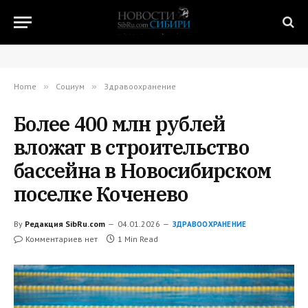
Home
»
Социум
»
Здравоохранение
Более 400 млн рублей
вложат в строительство
бассейна в Новосибирском
поселке Коченево
By
Редакция SibRu.com
04.01.2026
ЗДРАВООХРАНЕНИЕ
Комментариев нет
1 Min Read