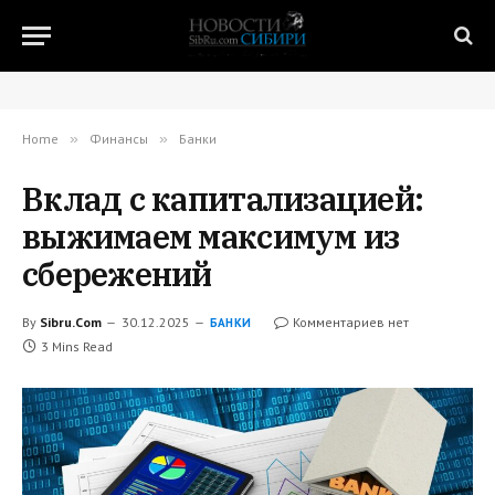
Home
»
Финансы
»
Банки
Вклад с капитализацией:
выжимаем максимум из
сбережений
By
Sibru.Com
30.12.2025
Комментариев нет
БАНКИ
3 Mins Read