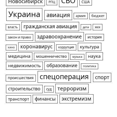
СВО
Новосибирск
США
РПЦ
Украина
авиация
армия
бюджет
гражданская авиация
жкх
власть
дети
здравоохранение
история
закон и право
коронавирус
культура
коррупция
кино
медицина
наука
мошенничество
музыка
образование
недвижимость
политика
спецоперация
спорт
происшествия
терроризм
строительство
суд
экстремизм
финансы
транспорт