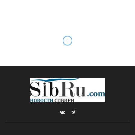
Китай ускорил
модернизацию секретных
объектов ядерной
программы
By
Михаил ШТЕРН
29.12.2025
ВОСТОЧНЫЙ ВЕКТОР
Комментариев нет
2 Mins Read