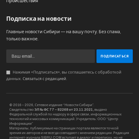
усилий Пекина по созданию возможностей для
более быстрого ответа на потенциальную
атаку и свидетельствуют об обновлении
ключевых элементов ядерной
инфраструктуры, ранее остававшихся вне
основного внимания аналитиков.
Анализ снимков проводили специалисты
венской организации Open Nuclear Network,
сопоставляя изображения с рассекреченными
документами, научными публикациями и
данными о передвижении военной техники. На
фотографиях зафиксированы как минимум
шесть объектов, участвующих в производстве
боеголовок.