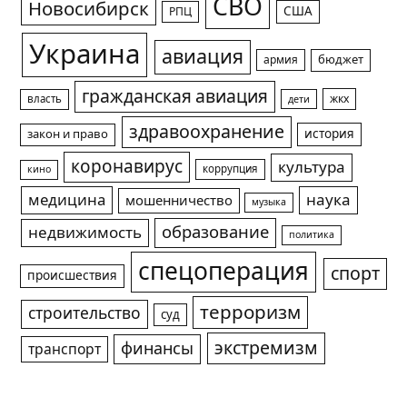
СВО
Новосибирск
США
РПЦ
Украина
авиация
армия
бюджет
гражданская авиация
жкх
власть
дети
здравоохранение
история
закон и право
коронавирус
культура
коррупция
кино
медицина
наука
мошенничество
музыка
образование
недвижимость
политика
спецоперация
спорт
происшествия
терроризм
строительство
суд
экстремизм
финансы
транспорт