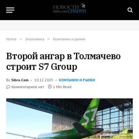
Home
»
Экономика
»
Компании и рынки
Второй ангар в Толмачево
строит S7 Group
By
Sibru.Com
10.12.2025
КОМПАНИИ И РЫНКИ
Комментариев нет
1 Min Read