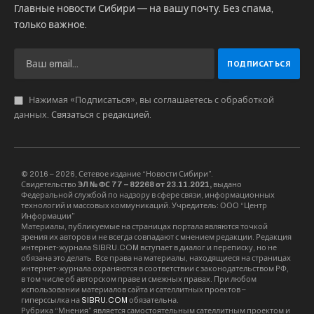
Главные новости Сибири — на вашу почту. Без спама,
только важное.
Нажимая «Подписаться», вы соглашаетесь с обработкой
данных.
Связаться с редакцией
.
© 2016 – 2026, Сетевое издание “Новости Сибири”.
Свидетельство
ЭЛ № ФС 77 – 82268 от 23.11.2021,
выдано
Федеральной службой по надзору в сфере связи, информационных
технологий и массовых коммуникаций. Учредитель: ООО “Центр
Информации”
Материалы, публикуемые на страницах портала являются точкой
зрения их авторов и не всегда совпадают с мнением редакции. Редакция
интернет-журнала SIBRU.COM вступает в диалог и переписку, но не
обязана это делать. Все права на материалы, находящиеся на страницах
интернет-журнала охраняются в соответствии с законодательством РФ,
в том числе об авторском праве и смежных правах. При любом
использовании материалов сайта и сателлитных проектов –
гиперссылка на
SIBRU.COM
обязательна.
Рубрика “Мнения” является самостоятельным сателлитным проектом и