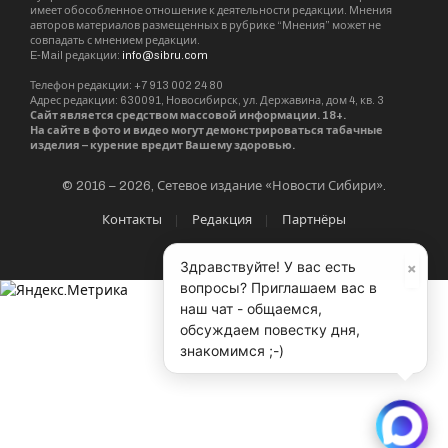
имеет обособленное отношение к деятельности редакции. Мнения
авторов материалов размещенных в рубрике “Мнения” может не
совпадать с мнением редакции.
E-Mail редакции:
info@sibru.com
Телефон редакции: +7 913 002 24 80
Адрес редакции: 630091, Новосибирск, ул. Державина, дом 4, кв. 3
Сайт является средством массовой информации. 18+.
На сайте в фото и видео могут демонстрироваться табачные
изделия – курение вредит Вашему здоровью.
© 2016 – 2026, Сетевое издание «Новости Сибири».
Контакты
Редакция
Партнёры
×
Здравствуйте! У вас есть
вопросы? Приглашаем вас в
наш чат - общаемся,
обсуждаем повестку дня,
знакомимся ;-)