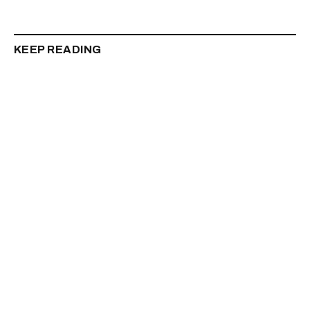
KEEP READING
Депутат Аксёненко предложил обнулить
больницам имущественный налог
Читать далее