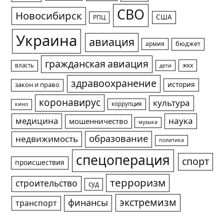
СВО
Новосибирск
США
РПЦ
Украина
авиация
армия
бюджет
гражданская авиация
жкх
власть
дети
здравоохранение
история
закон и право
коронавирус
культура
коррупция
кино
медицина
наука
мошенничество
музыка
образование
недвижимость
политика
спецоперация
спорт
происшествия
терроризм
строительство
суд
экстремизм
финансы
транспорт