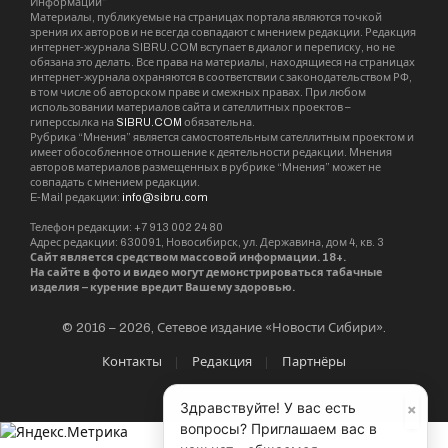
Информации”
Материалы, публикуемые на страницах портала являются точкой
зрения их авторов и не всегда совпадают с мнением редакции. Редакция
интернет-журнала SIBRU.COM вступает в диалог и переписку, но не
обязана это делать. Все права на материалы, находящиеся на страницах
интернет-журнала охраняются в соответствии с законодательством РФ,
в том числе об авторском праве и смежных правах. При любом
использовании материалов сайта и сателлитных проектов –
гиперссылка на
SIBRU.COM
обязательна.
Рубрика “Мнения” является самостоятельным сателлитным проектом и
имеет обособленное отношение к деятельности редакции. Мнения
авторов материалов размещенных в рубрике “Мнения” может не
совпадать с мнением редакции.
E-Mail редакции:
info@sibru.com
Телефон редакции: +7 913 002 24 80
Адрес редакции: 630091, Новосибирск, ул. Державина, дом 4, кв. 3
Сайт является средством массовой информации. 18+.
На сайте в фото и видео могут демонстрироваться табачные
изделия – курение вредит Вашему здоровью.
© 2016 – 2026, Сетевое издание «Новости Сибири».
Контакты
Редакция
Партнёры
×
Здравствуйте! У вас есть
вопросы? Приглашаем вас в