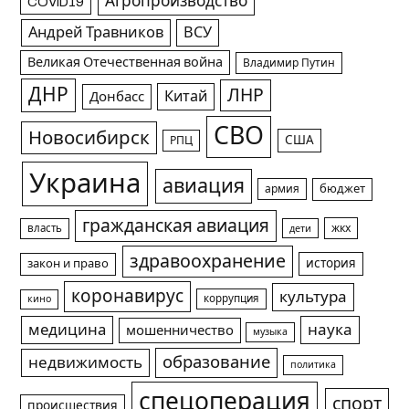
Агропроизводство
COVID19
Андрей Травников
ВСУ
Великая Отечественная война
Владимир Путин
ДНР
ЛНР
Китай
Донбасс
СВО
Новосибирск
США
РПЦ
Украина
авиация
армия
бюджет
гражданская авиация
жкх
власть
дети
здравоохранение
история
закон и право
коронавирус
культура
коррупция
кино
медицина
наука
мошенничество
музыка
образование
недвижимость
политика
спецоперация
спорт
происшествия