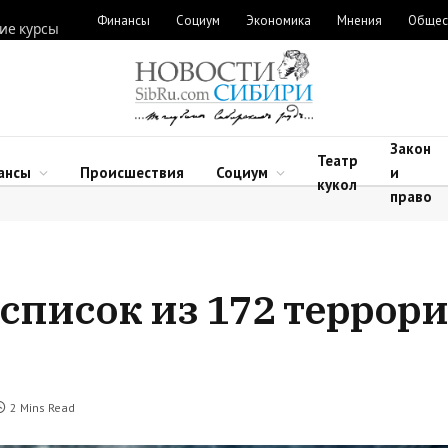
Финансы
Социум
Экономика
Мнения
Общес
ие курсы
Закон
Театр
ансы
Происшествия
Социум
и
кукол
право
список из 172 террор
2 Mins Read