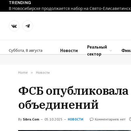
TRENDING
В Новосибирске продолжается набор на Свято-Елисаветинск
VKontakte
Telegram
Реальный
Новости
Фин
Суббота, 8 августа
сектор
Home
»
Новости
ФСБ опубликовала 
объединений
By
Sibru.Com
05.10.2025
Комментариев нет
НОВОСТИ