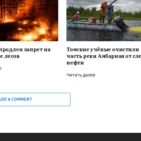
продлен запрет на
Томские учёные очистили
е лесов
часть реки Амбарная от сл
нефти
е
Читать далее
ADD A COMMENT