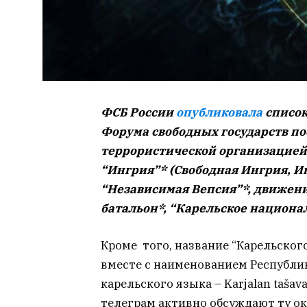
ФСБ России
опубликовала
список
Форума свободных государств по
террористической организацией.
“Ингрия”* (Свободная Ингрия, 
“Независимая Вепсия”*, движен
батальон*, “Карельское национа
Кроме того, название “Карельског
вместе с наименованием Республи
карельского языка – Karjalan tašava
телеграм активно обсуждают ту ок