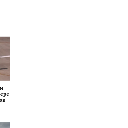
ам
фере
ов