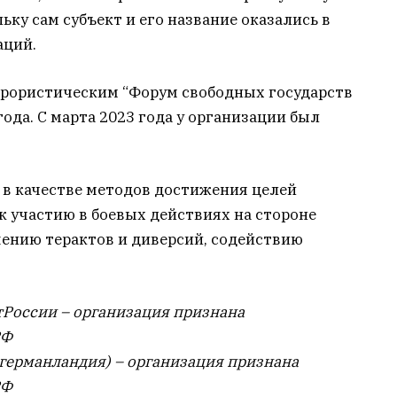
ку сам субъект и его название оказались в
аций.
ррористическим “Форум свободных государств
года. С марта 2023 года у организации был
 в качестве методов достижения целей
 участию в боевых действиях на стороне
ению терактов и диверсий, содействию
тРоссии – организация признана
РФ
нгерманландия) – организация признана
РФ