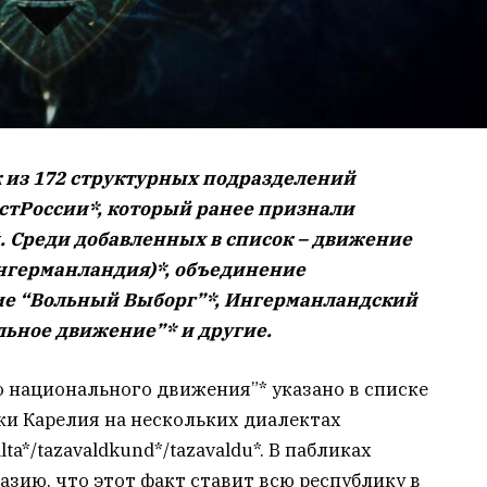
 из 172 структурных подразделений
стРоссии*, который ранее признали
 Среди добавленных в список – движение
Ингерманландия)*, объединение
ие “Вольный Выборг”*, Ингерманландский
льное движение”* и другие.
о национального движения”* указано в списке
ки Карелия на нескольких диалектах
lta*/tazavaldkund*/tazavaldu*. В пабликах
азию, что этот факт ставит всю республику в