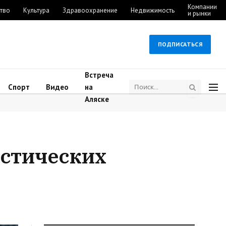
Компании
тво
Культура
Здравоохранение
Недвижимость
и рынки
ПОДПИСАТЬСЯ
Встреча
Спорт
Видео
на
Аляске
истических