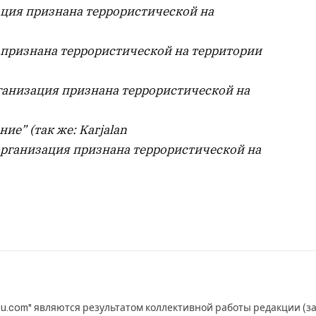
ация признана террористической на
 признана террористической на территории
ганизация признана террористической на
ие” (так же: Karjalan
– организация признана террористической на
u.com" являются результатом коллективной работы редакции (з