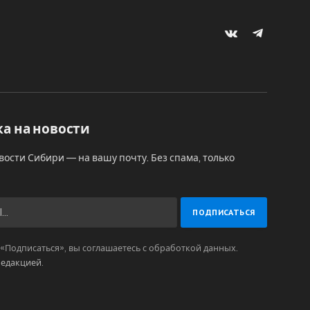
VKontakte
Telegram
а на новости
вости Сибири — на вашу почту. Без спама, только
Подписаться», вы соглашаетесь с обработкой данных.
редакцией
.