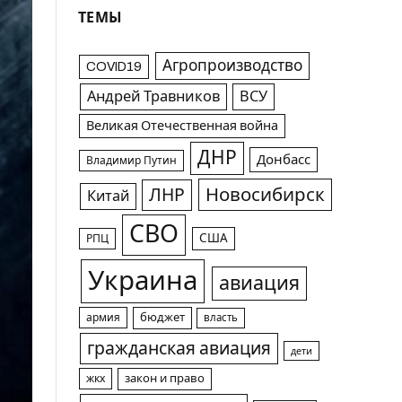
ТЕМЫ
Агропроизводство
COVID19
Андрей Травников
ВСУ
Великая Отечественная война
ДНР
Донбасс
Владимир Путин
Новосибирск
ЛНР
Китай
СВО
США
РПЦ
Украина
авиация
армия
бюджет
власть
гражданская авиация
дети
жкх
закон и право