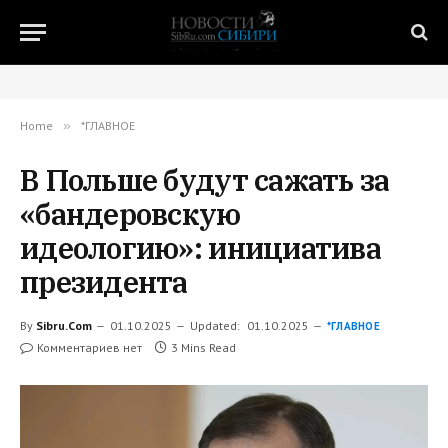
Home
»
*ГЛАВНОЕ
В Польше будут сажать за
«бандеровскую
идеологию»: инициатива
президента
By
Sibru.Com
01.10.2025
Updated:
01.10.2025
*ГЛАВНОЕ
Комментариев нет
3 Mins Read