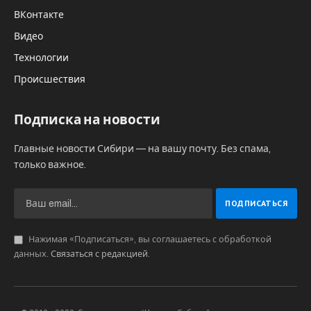
6 октября стартовое занятие проведёт
психолог Елена Наку, разговор будет о
внутренней готовности к беременности и
влиянию стресса на фертильность.
«Мы понимаем, как важно помочь
парам подготовиться к одному из
самых значимых этапов в жизни —
рождению ребёнка. И я искренне
верю, что наша школа даст все
необходимые знания и навыки для
того, чтобы будущие мамы и папы
были готовы встретить своего