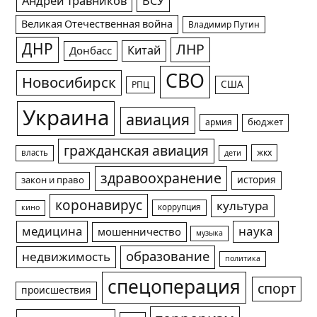
Андрей Травников
ВСУ
Великая Отечественная война
Владимир Путин
ДНР
ЛНР
Китай
Донбасс
СВО
Новосибирск
США
РПЦ
Украина
авиация
армия
бюджет
гражданская авиация
жкх
власть
дети
здравоохранение
история
закон и право
коронавирус
культура
коррупция
кино
медицина
наука
мошенничество
музыка
образование
недвижимость
политика
спецоперация
спорт
происшествия