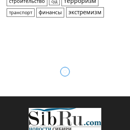
терроризм
строительство
суд
экстремизм
финансы
транспорт
Школа осознанного
родительства стартует в
Новосибирске с 6 октября
By
Sibru.Com
01.10.2025
Комментариев нет
НОВОСТИ
1 Min Read