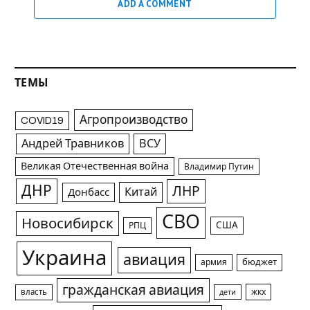
ADD A COMMENT
ТЕМЫ
Агропроизводство
COVID19
Андрей Травников
ВСУ
Великая Отечественная война
Владимир Путин
ДНР
ЛНР
Китай
Донбасс
СВО
Новосибирск
США
РПЦ
Украина
авиация
армия
бюджет
гражданская авиация
жкх
власть
дети