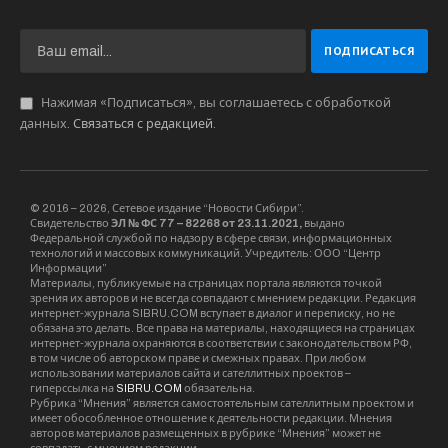
Нажимая «Подписаться», вы соглашаетесь с обработкой
данных.
Связаться с редакцией
.
© 2016 – 2026, Сетевое издание “Новости Сибири”.
Свидетельство
ЭЛ № ФС 77 – 82268 от 23.11.2021,
выдано
Федеральной службой по надзору в сфере связи, информационных
технологий и массовых коммуникаций. Учредитель: ООО “Центр
Информации”
Материалы, публикуемые на страницах портала являются точкой
зрения их авторов и не всегда совпадают с мнением редакции. Редакция
интернет-журнала SIBRU.COM вступает в диалог и переписку, но не
обязана это делать. Все права на материалы, находящиеся на страницах
интернет-журнала охраняются в соответствии с законодательством РФ,
в том числе об авторском праве и смежных правах. При любом
использовании материалов сайта и сателлитных проектов –
гиперссылка на
SIBRU.COM
обязательна.
Рубрика “Мнения” является самостоятельным сателлитным проектом и
имеет обособленное отношение к деятельности редакции. Мнения
авторов материалов размещенных в рубрике “Мнения” может не