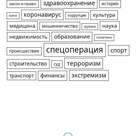
здравоохранение
история
закон и право
коронавирус
культура
коррупция
кино
медицина
наука
мошенничество
музыка
образование
недвижимость
политика
спецоперация
спорт
происшествия
терроризм
строительство
суд
экстремизм
финансы
транспорт