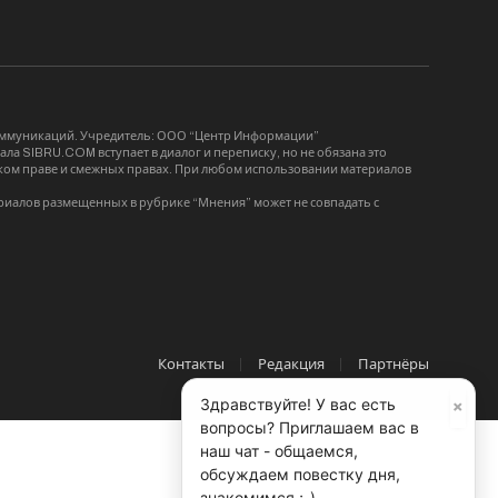
коммуникаций. Учредитель: ООО “Центр Информации”
ла SIBRU.COM вступает в диалог и переписку, но не обязана это
орском праве и смежных правах. При любом использовании материалов
риалов размещенных в рубрике “Мнения” может не совпадать с
Контакты
Редакция
Партнёры
×
Здравствуйте! У вас есть
вопросы? Приглашаем вас в
наш чат - общаемся,
обсуждаем повестку дня,
знакомимся ;-)