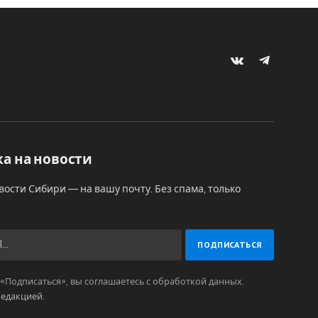
VKontakte
Telegram
а на новости
вости Сибири — на вашу почту. Без спама, только
Подписаться», вы соглашаетесь с обработкой данных.
редакцией
.