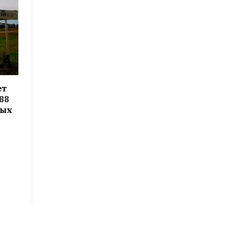
ет
88
вых