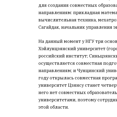
для создания совместных образов
направлениям: прикладная матема
вычислительная техника, мехатро
Сагайдак, начальник управления э
На данный момент у НГУ три основ
Хэйлунцзянский университет (горо
российский институт; Синьцзянски
осуществляется совместная подго
направлениям; и Чунцинский униве
году открылась совместная прогр
университет Цзянсу станет четве
него нет совместных образовател
университетами, поэтому сотрудн
этой области.