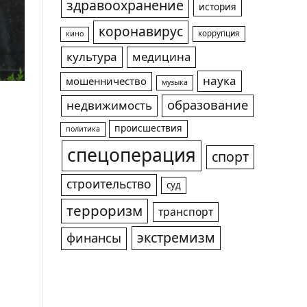
здравоохранение
история
коронавирус
коррупция
кино
культура
медицина
наука
мошенничество
музыка
образование
недвижимость
происшествия
политика
спецоперация
спорт
строительство
суд
терроризм
транспорт
экстремизм
финансы