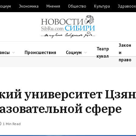
оциум
Экономика
Мнения
Общество
Культура
Здравоох
Закон
Театр
ансы
Происшествия
Социум
и
кукол
право
кий университет Цзян
разовательной сфере
1 Min Read