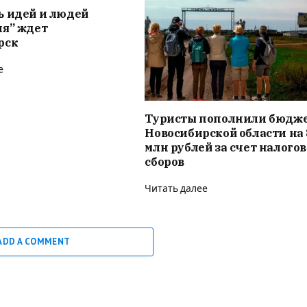
ь идей и людей
ия” ждет
рск
е
Туристы пополнили бюдж
Новосибирской области на 
млн рублей за счет налого
сборов
Читать далее
ADD A COMMENT