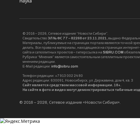
Наука
© 2016 – 2026, Сетевое издание “Новости Сибири”.
Свидетельство
ЭЛ № ФС 77 – 82268 от 23.11.2021,
выдано Федерально
Материалы, публикуемые на страницах портала являются точкой зрени
делать. Все права на материалы, находящиеся на страницах интернет
сайта и сателлитных проектов – гиперссылка на
SIBRU.COM
обязател
Рубрика “Мнения” является самостоятельным сателлитным проектом 
мнением редакции.
E-Mail редакции:
info@sibru.com
Телефон редакции: +7 913 002 24 80
Адрес редакции: 630091, Новосибирск, ул. Державина, дом 4, кв. 3
Сайт является средством массовой информации. 18+.
На сайте в фото и видео могут демонстрироваться табачные из
© 2016 – 2026, Сетевое издание «Новости Сибири».