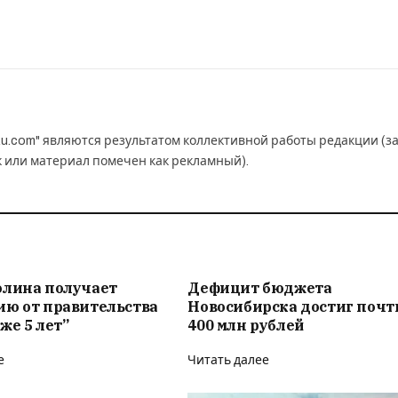
u.com" являются результатом коллективной работы редакции (з
к или материал помечен как рекламный).
олина получает
Дефицит бюджета
ию от правительства
Новосибирска достиг почт
же 5 лет”
400 млн рублей
е
Читать далее