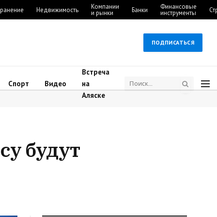
Компании
Финансовые
ранение
Недвижимость
Банки
Ст
и рынки
инструменты
ПОДПИСАТЬСЯ
Встреча
Спорт
Видео
на
Аляске
су будут