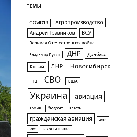
ТЕМЫ
Агропроизводство
COVID19
Андрей Травников
ВСУ
Великая Отечественная война
ДНР
Донбасс
Владимир Путин
Новосибирск
ЛНР
Китай
СВО
США
РПЦ
Украина
авиация
армия
бюджет
власть
гражданская авиация
дети
жкх
закон и право