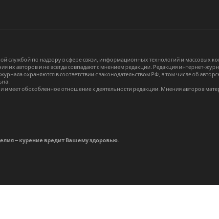
й службой по надзору в сфере связи, информационных технологий и массовых 
я их авторов и не всегда совпадают с мнением редакции. Редакция интернет-журна
-журнала охраняются в соответствии с законодательством РФ, в том числе об авт
ьна.
и имеет обособленное отношение к деятельности редакции. Мнения авторов мате
делия – курение вредит Вашему здоровью.