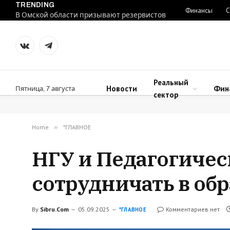
TRENDING
Финансы
С
В Омской области призывают резервистов
VKontakte
Telegram
Реальный
Новости
Фин
Пятница, 7 августа
сектор
Home
»
*ГЛАВНОЕ
НГУ и Педагогичес
сотрудничать в об
By
Sibru.Com
05.09.2025
Комментариев нет
*ГЛАВНОЕ