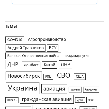
ТЕМЫ
Агропроизводство
COVID19
Андрей Травников
ВСУ
Великая Отечественная война
Владимир Путин
ДНР
ЛНР
Китай
Донбасс
СВО
Новосибирск
США
РПЦ
Украина
авиация
армия
бюджет
гражданская авиация
жкх
власть
дети
здравоохранение