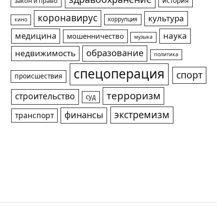
история
закон и право
коронавирус
культура
коррупция
кино
медицина
наука
мошенничество
музыка
образование
недвижимость
политика
спецоперация
спорт
происшествия
терроризм
строительство
суд
экстремизм
финансы
транспорт