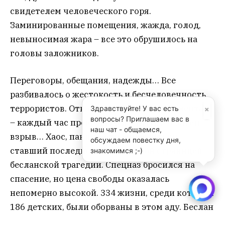
свидетелем человеческого горя.
Заминированные помещения, жажда, голод,
невыносимая жара – все это обрушилось на
головы заложников.
Переговоры, обещания, надежды… Все
разбивалось о жестокость и бесчеловечность
террористов. Отказ в воде, еде, медикаментах
– каждый час превращался в пытку. А затем –
взрыв… Хаос, паника, отчаяние. Штурм,
ставший последней, трагической страницей
бесланской трагедии. Спецназ бросился на
спасение, но цена свободы оказалась
непомерно высокой. 334 жизни, среди которых
186 детских, были оборваны в этом аду. Беслан
– это незаживающая рана на теле России,