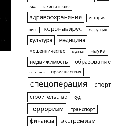
жкх
закон и право
здравоохранение
история
коронавирус
коррупция
кино
культура
медицина
наука
мошенничество
музыка
образование
недвижимость
происшествия
политика
спецоперация
спорт
строительство
суд
терроризм
транспорт
экстремизм
финансы