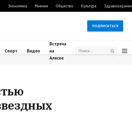
м
Экономика
Мнения
Общество
Культура
Здравоохранен
ПОДПИСАТЬСЯ
Встреча
Спорт
Видео
на
Аляске
стью
звездных