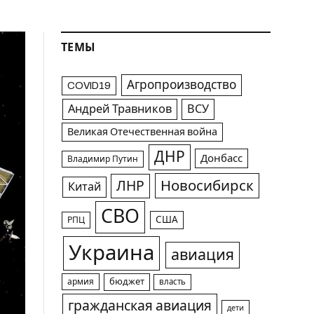
ТЕМЫ
Агропроизводство
COVID19
Андрей Травников
ВСУ
Великая Отечественная война
ДНР
Донбасс
Владимир Путин
Новосибирск
ЛНР
Китай
СВО
США
РПЦ
Украина
авиация
армия
бюджет
власть
гражданская авиация
дети