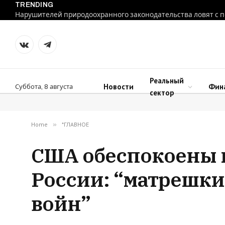
TRENDING
VKontakte
Telegram
Реальный
Новости
Фин
Суббота, 8 августа
сектор
Home
»
*ГЛАВНОЕ
США обеспокоены 
России: “матрешки
войн”