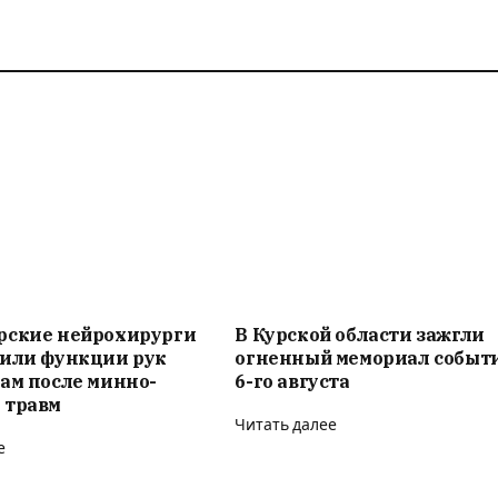
рские нейрохирурги
В Курской области зажгли
вили функции рук
огненный мемориал событ
ам после минно-
6-го августа
 травм
Читать далее
е