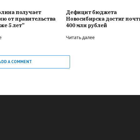
олина получает
Дефицит бюджета
ию от правительства
Новосибирска достиг почт
же 5 лет”
400 млн рублей
е
Читать далее
ADD A COMMENT