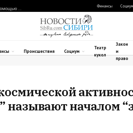
Финансы
Социу
Нарушителей природоохранного законодательства ловят с помощью дронов в Новосибирской области
Закон
Театр
ансы
Происшествия
Социум
и
кукол
право
космической активно
” называют началом “