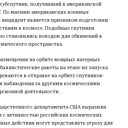
 субспутник, получивший в американской
 C. По мнению американских военных
й инцидент является признаком подготовки
твиям в космосе. Подобные спутники
о становились поводом для обвинений в
смического пространства.
о размещении на орбите мощных лазерных
баллистические ракеты на этапе их запуска.
еваются в отправке на орбиту спутников-
ля наблюдения за другими космическими
рсионной деятельности.
дарственного департамента США выразили
и с активностью российских космических
бные действия могут представлять угрозу для