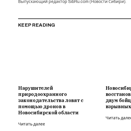
Выпускающий редактор SibRu.com (Новости Сибири).
KEEP READING
Нарушителей
Новосиби
природоохранного
восстано
законодательства ловят с
двум бойц
помощью дронов в
взрывных
Новосибирской области
Читать дале
Читать далее