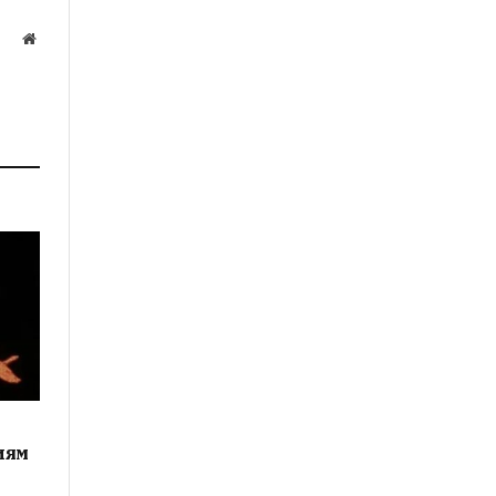
Website
а
иям