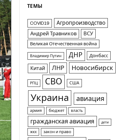
ТЕМЫ
Агропроизводство
COVID19
Андрей Травников
ВСУ
Великая Отечественная война
ДНР
Донбасс
Владимир Путин
Новосибирск
ЛНР
Китай
СВО
США
РПЦ
Украина
авиация
армия
бюджет
власть
гражданская авиация
дети
жкх
закон и право