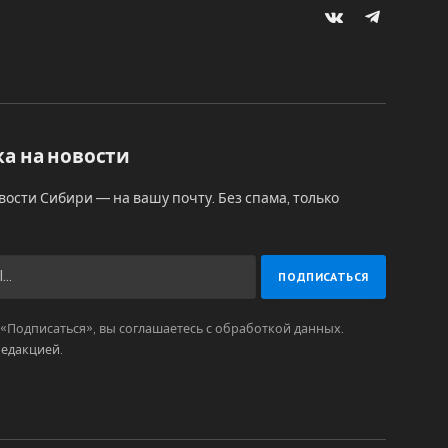
VKontakte
Telegram
а на новости
вости Сибири — на вашу почту. Без спама, только
Подписаться», вы соглашаетесь с обработкой данных.
редакцией
.