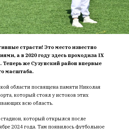
тивные страсти! Это место известно
ми, а в 2020 году здесь проходила IX
. Теперь же Сузунский район впервые
го масштаба.
ской области посвящена памяти Николая
орта, который стоял у истоков этих
ывающих всю область.
 стадион, который открылся после
бре 2024 года. Там появилось футбольное