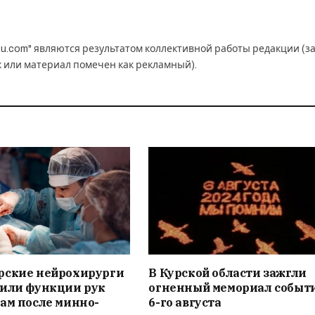
u.com" являются результатом коллективной работы редакции (з
к или материал помечен как рекламный).
рские нейрохирурги
В Курской области зажгли
вили функции рук
огненный мемориал событ
ам после минно-
6-го августа