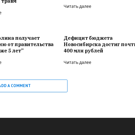
 травм
Читать далее
е
олина получает
Дефицит бюджета
ию от правительства
Новосибирска достиг почт
же 5 лет”
400 млн рублей
е
Читать далее
ADD A COMMENT