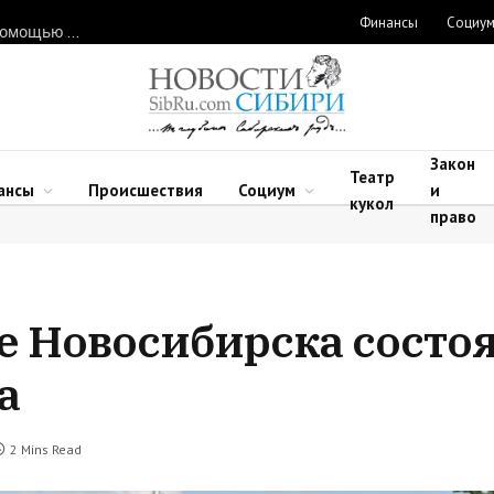
Финансы
Социу
Нарушителей природоохранного законодательства ловят с помощью дронов в Новосибирской области
Закон
Театр
ансы
Происшествия
Социум
и
кукол
право
е Новосибирска состо
а
2 Mins Read