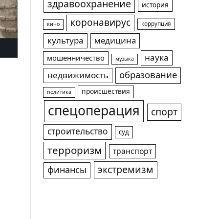
здравоохранение
история
коронавирус
коррупция
кино
культура
медицина
наука
мошенничество
музыка
образование
недвижимость
происшествия
политика
спецоперация
спорт
строительство
суд
терроризм
транспорт
экстремизм
финансы