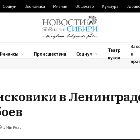
Социум
Экономика
Мнения
Общество
Культура
Здрав
Зак
Театр
Финансы
Происшествия
Социум
и
кукол
пра
исковики в Ленинград
боев
1 Min Read