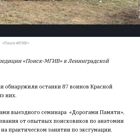
«Поиск-МГИВ»
спедиции «Поиск-МГИВ» в Ленинградской
ки обнаружили останки 87 воинов Красной
з них.
ами выездного семинара «Дорогами Памяти»,
 знания от опытных поисковиков по анатомии
 на практическом занятии по эксгумации.