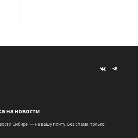
VKontakte
Telegram
а на новости
вости Сибири — на вашу почту. Без спама, только