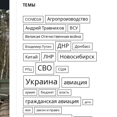
ТЕМЫ
Агропроизводство
COVID19
Андрей Травников
ВСУ
Великая Отечественная война
ДНР
Донбасс
Владимир Путин
Новосибирск
ЛНР
Китай
СВО
США
РПЦ
Украина
авиация
армия
бюджет
власть
гражданская авиация
дети
жкх
закон и право