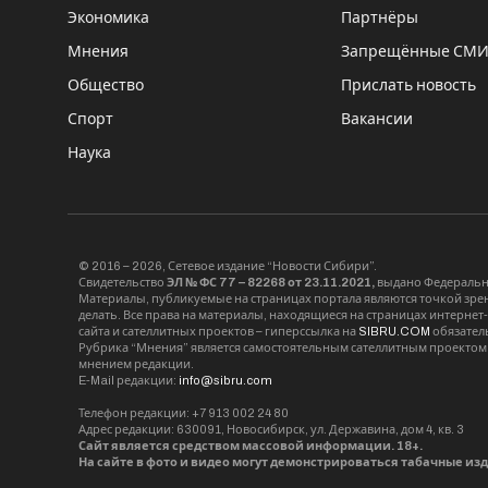
Экономика
Партнёры
Мнения
Запрещённые СМ
Общество
Прислать новость
Спорт
Вакансии
Наука
© 2016 – 2026, Сетевое издание “Новости Сибири”.
Свидетельство
ЭЛ № ФС 77 – 82268 от 23.11.2021,
выдано Федерально
Материалы, публикуемые на страницах портала являются точкой зрени
делать. Все права на материалы, находящиеся на страницах интернет
сайта и сателлитных проектов – гиперссылка на
SIBRU.COM
обязател
Рубрика “Мнения” является самостоятельным сателлитным проектом 
мнением редакции.
E-Mail редакции:
info@sibru.com
Телефон редакции: +7 913 002 24 80
Адрес редакции: 630091, Новосибирск, ул. Державина, дом 4, кв. 3
Сайт является средством массовой информации. 18+.
На сайте в фото и видео могут демонстрироваться табачные из