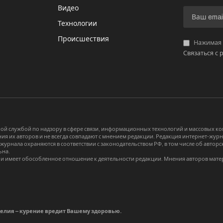
Видео
И
Технологии
Происшествия
Нажимая «
Связаться с 
й службой по надзору в сфере связи, информационных технологий и массовых 
я их авторов и не всегда совпадают с мнением редакции. Редакция интернет-журна
-журнала охраняются в соответствии с законодательством РФ, в том числе об авт
ьна.
и имеет обособленное отношение к деятельности редакции. Мнения авторов мате
делия – курение вредит Вашему здоровью.