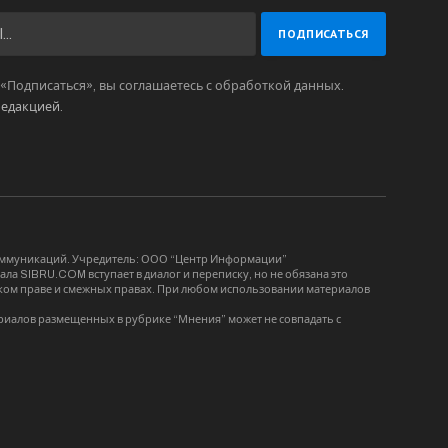
Подписаться», вы соглашаетесь с обработкой данных.
редакцией
.
коммуникаций. Учредитель: ООО “Центр Информации”
ла SIBRU.COM вступает в диалог и переписку, но не обязана это
орском праве и смежных правах. При любом использовании материалов
риалов размещенных в рубрике “Мнения” может не совпадать с