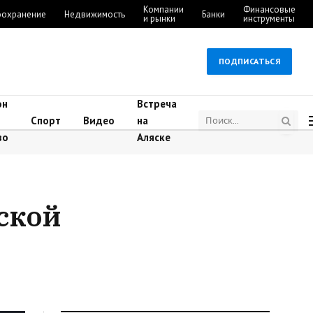
Компании
Финансовые
оохранение
Недвижимость
Банки
и рынки
инструменты
ПОДПИСАТЬСЯ
он
Встреча
Спорт
Видео
на
во
Аляске
ской