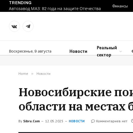
TRENDING
Финансы
Автозавод МАЗ: 82 года на защите Отечества
VKontakte
Telegram
Реальный
Новости
Воскресенье, 9 августа
сектор
Home
»
Новости
Новосибирские по
области на местах 
By
Sibru.Com
12.05.2025
Комментариев нет
НОВОСТИ