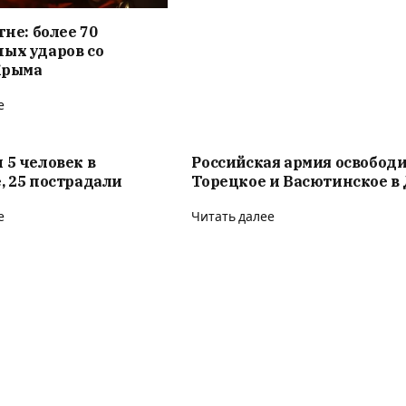
гне: более 70
ых ударов со
Крыма
е
 5 человек в
Российская армия освобод
, 25 пострадали
Торецкое и Васютинское в
е
Читать далее