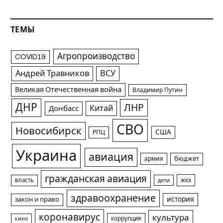
ТЕМЫ
Агропроизводство
COVID19
Андрей Травников
ВСУ
Великая Отечественная война
Владимир Путин
ДНР
ЛНР
Китай
Донбасс
СВО
Новосибирск
США
РПЦ
Украина
авиация
армия
бюджет
гражданская авиация
жкх
власть
дети
здравоохранение
история
закон и право
коронавирус
культура
коррупция
кино