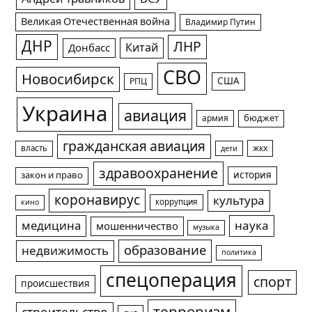
Великая Отечественная война
Владимир Путин
ДНР
ЛНР
Китай
Донбасс
СВО
Новосибирск
США
РПЦ
Украина
авиация
армия
бюджет
гражданская авиация
жкх
власть
дети
здравоохранение
история
закон и право
коронавирус
культура
коррупция
кино
медицина
наука
мошенничество
музыка
образование
недвижимость
политика
спецоперация
спорт
происшествия
терроризм