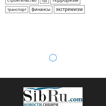
строительство
суд
экстремизм
финансы
транспорт
Программа празднования
Дня Победы в
Новосибирской области
By
Sibru.Com
28.04.2025
Комментариев нет
*ГЛАВНОЕ
2 Mins Read