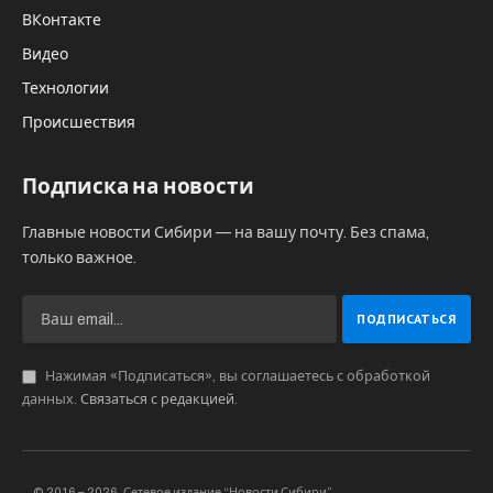
В ходе оперативного совещания в
правительстве области губернатор Андрей
Травников поручил представителям всех
профильных органов организовать работу на
самом высоком уровне, а также призвал
членов правительства, граждан активно
поучаствовать во всех знаковых
мероприятиях. «День Победы отметим в этом
году очень достойно», — подчеркнул глава
региона.
О программе праздничных мероприятий в
период майских праздников рассказал
зампредседателя правительства
Новосибирской области — министр