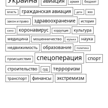
Украина
авиация
армия
бюджет
гражданская авиация
жкх
власть
дети
здравоохранение
история
закон и право
коронавирус
культура
коррупция
кино
медицина
наука
мошенничество
музыка
образование
недвижимость
политика
спецоперация
спорт
происшествия
терроризм
строительство
суд
экстремизм
финансы
транспорт