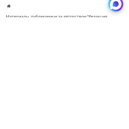
Website
Материалы, публикуемые за авторством "Редакция
SibRu.com" являются результатом коллективной работы
редакции (за исключением случаев, если указана ссылка
на источник или материал помечен как рекламный).
KEEP READING