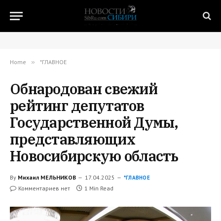
Home
»
*ГЛАВНОЕ
Обнародован свежий
рейтинг депутатов
Государственной Думы,
представляющих
Новосибирскую область
By
Михаил МЕЛЬНИКОВ
17.04.2025
*ГЛАВНОЕ
Комментариев нет
1 Min Read