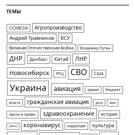
ТЕМЫ
Агропроизводство
COVID19
Андрей Травников
ВСУ
Великая Отечественная война
Владимир Путин
ДНР
ЛНР
Китай
Донбасс
СВО
Новосибирск
США
РПЦ
Украина
авиация
армия
бюджет
гражданская авиация
жкх
власть
дети
здравоохранение
история
закон и право
коронавирус
культура
коррупция
кино