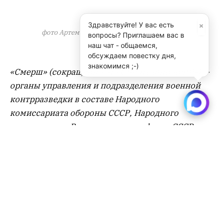
×
Здравствуйте! У вас есть
фото Артемия Георгиевича Акинфеева из
вопросы? Приглашаем вас в
личного дела
наш чат - общаемся,
обсуждаем повестку дня,
знакомимся ;-)
«Смерш» (сокращённо от «Смерть шпионам!») —
органы управления и подразделения военной
контрразведки в составе Народного
комиссариата обороны СССР, Народного
комиссариата Военно-морского флота СССР и
Народного комиссариата внутренних дел СССР.
Датой создания считается 19 апреля 1943 года.
Сотрудникам Смерша удалось сорвать
немецкую операцию «Цитадель», захватить
высокопоставленных нацистских деятелей,
предотвратить покушение на сове Сталина.