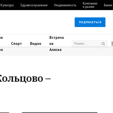
Компании
Культура
Здравоохранение
Недвижимость
Банки
и рынки
ПОДПИСАТЬСЯ
он
Встреча
Спорт
Видео
на
во
Аляске
ольцово –