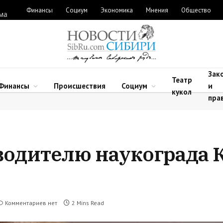
Финансы
Социум
Экономика
Мнения
Общество
ыма
Зак
Театр
Финансы
Происшествия
Социум
и
кукол
пра
одителю наукограда К
Комментариев нет
2 Mins Read