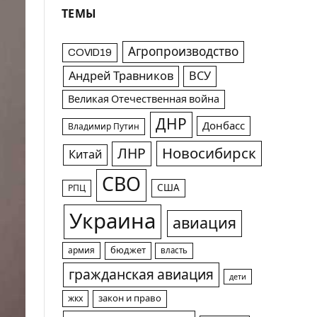
ТЕМЫ
Агропроизводство
COVID19
Андрей Травников
ВСУ
Великая Отечественная война
ДНР
Донбасс
Владимир Путин
Новосибирск
ЛНР
Китай
СВО
США
РПЦ
Украина
авиация
армия
бюджет
власть
гражданская авиация
дети
жкх
закон и право