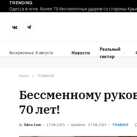
TRENDING
Одесса в огне: более 70 беспилотных ударов со стороны Кр
VKontakte
Telegram
Реальный
Новости
Воскресенье, 9 августа
сектор
Home
»
*ГЛАВНОЕ
Бессменному руков
70 лет!
By
Sibru.Com
17.04.2025
Updated:
17.04.2025
*ГЛАВНОЕ