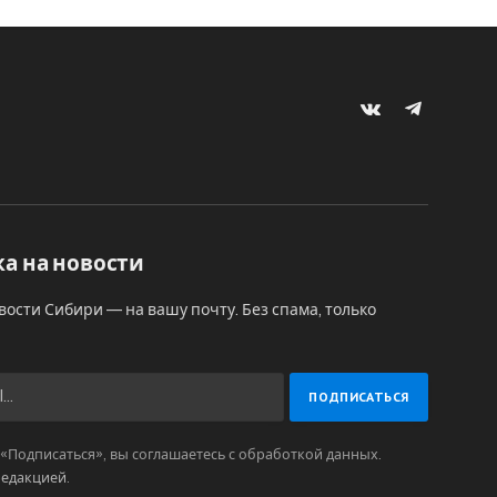
VKontakte
Telegram
а на новости
вости Сибири — на вашу почту. Без спама, только
Подписаться», вы соглашаетесь с обработкой данных.
редакцией
.