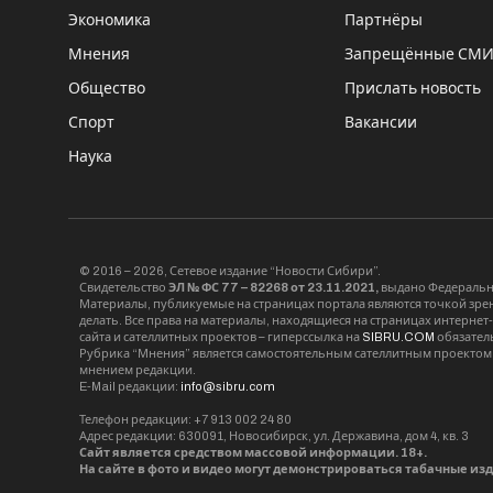
Экономика
Партнёры
Мнения
Запрещённые СМ
Общество
Прислать новость
Спорт
Вакансии
Наука
© 2016 – 2026, Сетевое издание “Новости Сибири”.
Свидетельство
ЭЛ № ФС 77 – 82268 от 23.11.2021,
выдано Федерально
Материалы, публикуемые на страницах портала являются точкой зрени
делать. Все права на материалы, находящиеся на страницах интернет
сайта и сателлитных проектов – гиперссылка на
SIBRU.COM
обязател
Рубрика “Мнения” является самостоятельным сателлитным проектом 
мнением редакции.
E-Mail редакции:
info@sibru.com
Телефон редакции: +7 913 002 24 80
Адрес редакции: 630091, Новосибирск, ул. Державина, дом 4, кв. 3
Сайт является средством массовой информации. 18+.
На сайте в фото и видео могут демонстрироваться табачные из