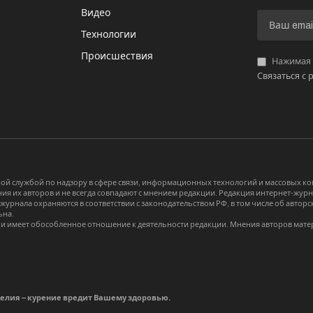
Видео
И
Технологии
Происшествия
Нажимая «
Связаться с 
й службой по надзору в сфере связи, информационных технологий и массовых 
я их авторов и не всегда совпадают с мнением редакции. Редакция интернет-журна
-журнала охраняются в соответствии с законодательством РФ, в том числе об авт
ьна.
и имеет обособленное отношение к деятельности редакции. Мнения авторов мате
делия – курение вредит Вашему здоровью.