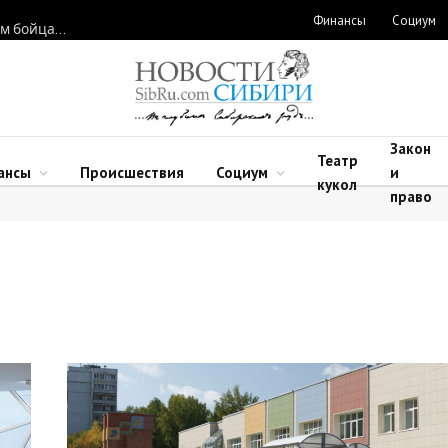
Финансы
Социум
Новосибирские нейрохирурги восстановили функции рук двум бойцам после минно-взрывных травм
Закон
Театр
ансы
Происшествия
Социум
и
кукол
право