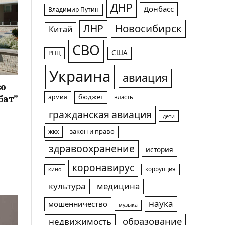
ДНР
Донбасс
Владимир Путин
Новосибирск
ЛНР
Китай
СВО
США
РПЦ
Украина
авиация
во
бат”
армия
бюджет
власть
гражданская авиация
дети
жкх
закон и право
здравоохранение
история
коронавирус
коррупция
кино
культура
медицина
наука
мошенничество
музыка
образование
недвижимость