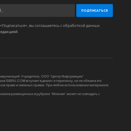
Подписаться», вы соглашаетесь с обработкой данных.
редакцией
.
коммуникаций. Учредитель: ООО “Центр Информации”
ла SIBRU.COM вступает в диалог и переписку, но не обязана это
орском праве и смежных правах. При любом использовании материалов
риалов размещенных в рубрике “Мнения” может не совпадать с