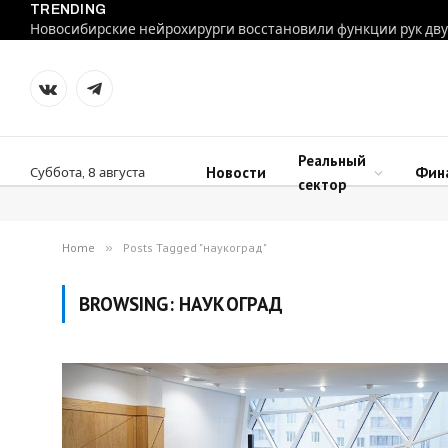
TRENDING
VKontakte
Telegram
Реальный
Новости
Фин
Суббота, 8 августа
сектор
Home
»
Posts Tagged "наукоград"
BROWSING:
НАУКОГРАД