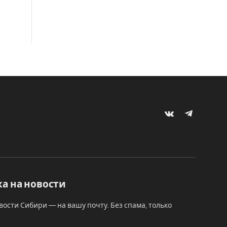
VKontakte
Telegram
а на новости
вости Сибири — на вашу почту. Без спама, только