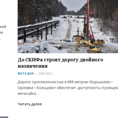
ский
ли
…
До СКИФа строят дорогу двойного
назначения
ФОТО ДНЯ
18.02.2022
Дорога протяженностью в 995 метров «Барышево –
Орловка – Кольцово» обеспечит доступность строяще
мегасайнс…
Читать далее