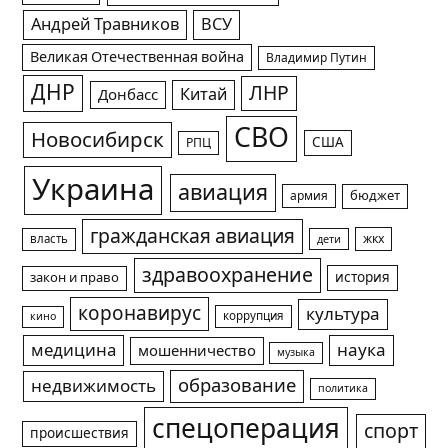
Андрей Травников
ВСУ
Великая Отечественная война
Владимир Путин
ДНР
ЛНР
Китай
Донбасс
СВО
Новосибирск
США
РПЦ
Украина
авиация
армия
бюджет
гражданская авиация
жкх
власть
дети
здравоохранение
история
закон и право
коронавирус
культура
коррупция
кино
медицина
наука
мошенничество
музыка
образование
недвижимость
политика
спецоперация
спорт
происшествия