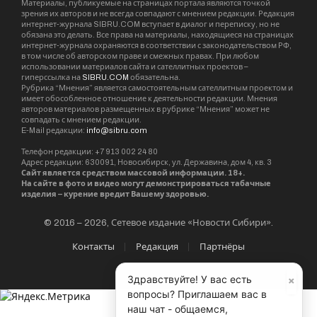
Материалы, публикуемые на страницах портала являются точкой
зрения их авторов и не всегда совпадают с мнением редакции. Редакция
интернет-журнала SIBRU.COM вступает в диалог и переписку, но не
обязана это делать. Все права на материалы, находящиеся на страницах
интернет-журнала охраняются в соответствии с законодательством РФ,
в том числе об авторском праве и смежных правах. При любом
использовании материалов сайта и сателлитных проектов –
гиперссылка на
SIBRU.COM
обязательна.
Рубрика “Мнения” является самостоятельным сателлитным проектом и
имеет обособленное отношение к деятельности редакции. Мнения
авторов материалов размещенных в рубрике “Мнения” может не
совпадать с мнением редакции.
E-Mail редакции:
info@sibru.com
Телефон редакции: +7 913 002 24 80
Адрес редакции: 630091, Новосибирск, ул. Державина, дом 4, кв. 3
Сайт является средством массовой информации. 18+.
На сайте в фото и видео могут демонстрироваться табачные
изделия – курение вредит Вашему здоровью.
© 2016 – 2026, Сетевое издание «Новости Сибири».
Контакты
Редакция
Партнёры
×
Здравствуйте! У вас есть
вопросы? Приглашаем вас в
наш чат - общаемся,