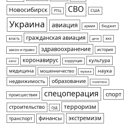
СВО
Новосибирск
США
РПЦ
Украина
авиация
армия
бюджет
гражданская авиация
жкх
власть
дети
здравоохранение
история
закон и право
коронавирус
культура
коррупция
кино
медицина
наука
мошенничество
музыка
образование
недвижимость
политика
спецоперация
спорт
происшествия
терроризм
строительство
суд
экстремизм
финансы
транспорт