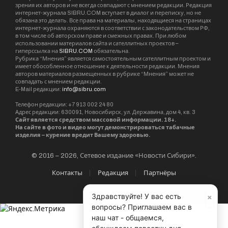
зрения их авторов и не всегда совпадают с мнением редакции. Редакция
интернет-журнала SIBRU.COM вступает в диалог и переписку, но не
обязана это делать. Все права на материалы, находящиеся на страницах
интернет-журнала охраняются в соответствии с законодательством РФ,
в том числе об авторском праве и смежных правах. При любом
использовании материалов сайта и сателлитных проектов –
гиперссылка на
SIBRU.COM
обязательна.
Рубрика “Мнения” является самостоятельным сателлитным проектом и
имеет обособленное отношение к деятельности редакции. Мнения
авторов материалов размещенных в рубрике “Мнения” может не
совпадать с мнением редакции.
E-Mail редакции:
info@sibru.com
Телефон редакции: +7 913 002 24 80
Адрес редакции: 630091, Новосибирск, ул. Державина, дом 4, кв. 3
Сайт является средством массовой информации. 18+.
На сайте в фото и видео могут демонстрироваться табачные
изделия – курение вредит Вашему здоровью.
© 2016 – 2026, Сетевое издание «Новости Сибири».
Контакты
Редакция
Партнёры
×
Здравствуйте! У вас есть
вопросы? Приглашаем вас в
наш чат - общаемся,