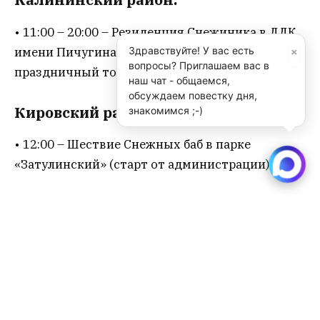
• 11:00 – 20:00 – Резиденция Снежиника в ДДК
×
имени Пичугина: игры, конкурсы, лотереи,
Здравствуйте! У вас есть
вопросы? Приглашаем вас в
праздничный торт.
наш чат - общаемся,
обсуждаем повестку дня,
Кировский район:
знакомимся ;-)
• 12:00 – Шествие Снежных баб в парке
«Затулинский» (старт от администрации).
Ленинский район:
• 12:00 – Фестиваль металлизированных
украшений на площадке ДК
«Сибтекстильмаш».
Октябрьский район: