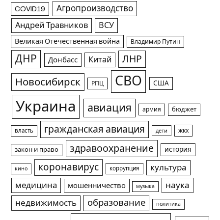
Агропроизводство
COVID19
Андрей Травников
ВСУ
Великая Отечественная война
Владимир Путин
ДНР
ЛНР
Китай
Донбасс
СВО
Новосибирск
США
РПЦ
Украина
авиация
армия
бюджет
гражданская авиация
жкх
власть
дети
здравоохранение
история
закон и право
коронавирус
культура
коррупция
кино
медицина
наука
мошенничество
музыка
образование
недвижимость
политика