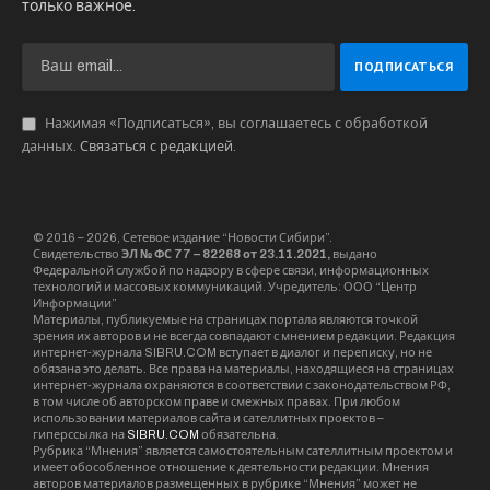
только важное.
Нажимая «Подписаться», вы соглашаетесь с обработкой
данных.
Связаться с редакцией
.
© 2016 – 2026, Сетевое издание “Новости Сибири”.
Свидетельство
ЭЛ № ФС 77 – 82268 от 23.11.2021,
выдано
Федеральной службой по надзору в сфере связи, информационных
технологий и массовых коммуникаций. Учредитель: ООО “Центр
Информации”
Материалы, публикуемые на страницах портала являются точкой
зрения их авторов и не всегда совпадают с мнением редакции. Редакция
интернет-журнала SIBRU.COM вступает в диалог и переписку, но не
обязана это делать. Все права на материалы, находящиеся на страницах
интернет-журнала охраняются в соответствии с законодательством РФ,
в том числе об авторском праве и смежных правах. При любом
использовании материалов сайта и сателлитных проектов –
гиперссылка на
SIBRU.COM
обязательна.
Рубрика “Мнения” является самостоятельным сателлитным проектом и
имеет обособленное отношение к деятельности редакции. Мнения
авторов материалов размещенных в рубрике “Мнения” может не