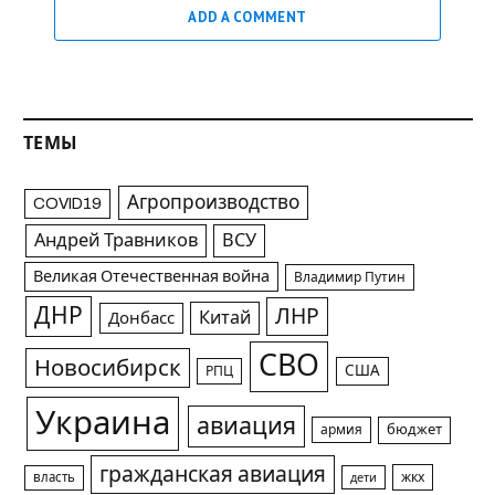
ADD A COMMENT
ТЕМЫ
Агропроизводство
COVID19
Андрей Травников
ВСУ
Великая Отечественная война
Владимир Путин
ДНР
ЛНР
Китай
Донбасс
СВО
Новосибирск
США
РПЦ
Украина
авиация
армия
бюджет
гражданская авиация
жкх
власть
дети