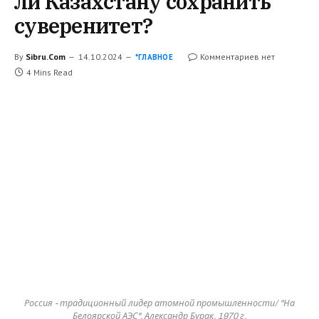
ли Казахстану сохранить
суверенитет?
By
Sibru.Com
14.10.2024
Комментариев нет
*ГЛАВНОЕ
4 Mins Read
Россия - традиционный лидер атомной промышленности/ "На
Белоярской АЭС", Александр Бурак, 1970 г.