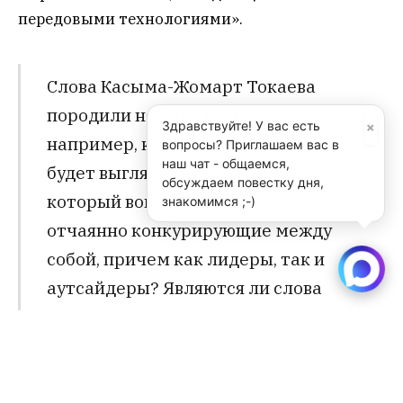
передовыми технологиями».
Слова Касыма-Жомарт Токаева
породили немало вопросов –
×
Здравствуйте! У вас есть
например, каким образом на деле
вопросы? Приглашаем вас в
наш чат - общаемся,
будет выглядеть консорциум, в
обсуждаем повестку дня,
который войдут компании,
знакомимся ;-)
отчаянно конкурирующие между
собой, причем как лидеры, так и
аутсайдеры? Являются ли слова
казахстанского президента
попыткой компромисса, чтобы
избежать американских санкций? А
может быть, таким образом, Токаев