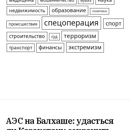
медицина
наука
мошенничество
музыка
образование
недвижимость
политика
спецоперация
спорт
происшествия
терроризм
строительство
суд
экстремизм
финансы
транспорт
АЭС на Балхаше: удасться