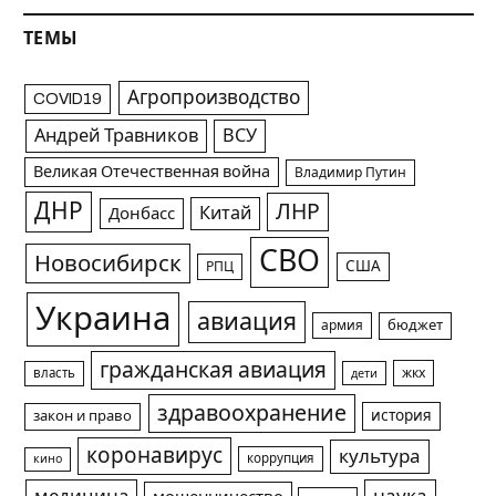
ТЕМЫ
Агропроизводство
COVID19
Андрей Травников
ВСУ
Великая Отечественная война
Владимир Путин
ДНР
ЛНР
Китай
Донбасс
СВО
Новосибирск
США
РПЦ
Украина
авиация
армия
бюджет
гражданская авиация
жкх
власть
дети
здравоохранение
история
закон и право
коронавирус
культура
коррупция
кино