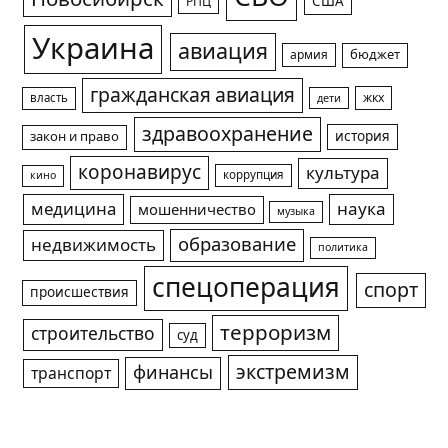
США
РПЦ
Украина
авиация
армия
бюджет
гражданская авиация
жкх
власть
дети
здравоохранение
история
закон и право
коронавирус
культура
коррупция
кино
медицина
наука
мошенничество
музыка
образование
недвижимость
политика
спецоперация
спорт
происшествия
терроризм
строительство
суд
экстремизм
финансы
транспорт