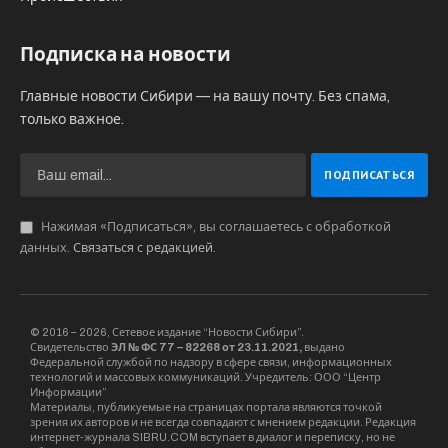
кулаками.
Как
сообщает региональное МВД
, всем
участникам инцидента от 15 до 17 лет. Они
были опрошены в присутствии законных
представителей. Полиция пока не называет
мотивы издевательств.
По данным телеграм-канала “Весь Улан-Удэ”,
родители пострадавших школьников
планируют обращаться в полицию. По их
словам, их детей систематически избивают
“ради развлечения”. Такой же версии
придерживается региональный СК, который
также начал проверку.