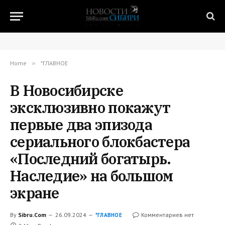
Home
»
*ГЛАВНОЕ
В Новосибирске
эксклюзивно покажут
первые два эпизода
сериального блокбастера
«Последний богатырь.
Наследие» на большом
экране
By
Sibru.Com
26.09.2024
Комментариев нет
*ГЛАВНОЕ