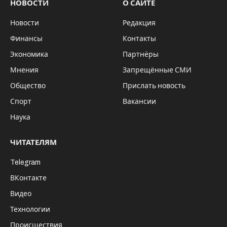
23 сентября мать одного из пострадавших
мальчиков обратилась в МВД после того,
как увидела ролик с участием ее сына в
интернете. На видео учащиеся школ и
студенты колледжа в селе Сосново-
Озерское бьют младших детей по лицу