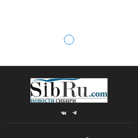
В бурятском селе
старшеклассники и
студенты регулярно
избивают учеников
младших классов
By
Sibru.Com
24.09.2024
Комментариев нет
НОВОСТИ
1 Min Read