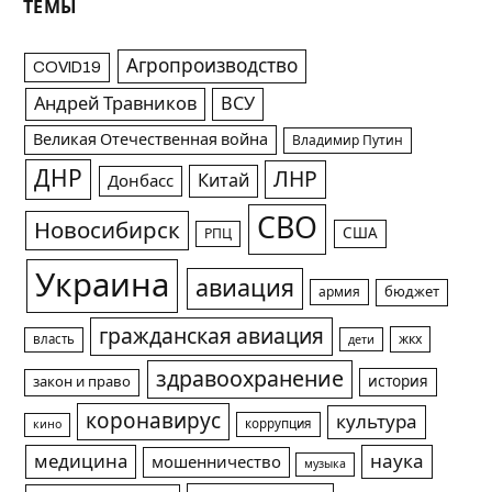
ТЕМЫ
Агропроизводство
COVID19
Андрей Травников
ВСУ
Великая Отечественная война
Владимир Путин
ДНР
ЛНР
Китай
Донбасс
СВО
Новосибирск
США
РПЦ
Украина
авиация
армия
бюджет
гражданская авиация
жкх
власть
дети
здравоохранение
история
закон и право
коронавирус
культура
коррупция
кино
медицина
наука
мошенничество
музыка