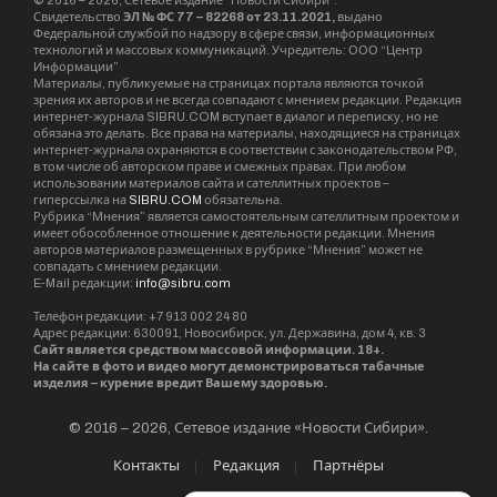
© 2016 – 2026, Сетевое издание “Новости Сибири”.
Свидетельство
ЭЛ № ФС 77 – 82268 от 23.11.2021,
выдано
Федеральной службой по надзору в сфере связи, информационных
технологий и массовых коммуникаций. Учредитель: ООО “Центр
Информации”
Материалы, публикуемые на страницах портала являются точкой
зрения их авторов и не всегда совпадают с мнением редакции. Редакция
интернет-журнала SIBRU.COM вступает в диалог и переписку, но не
обязана это делать. Все права на материалы, находящиеся на страницах
интернет-журнала охраняются в соответствии с законодательством РФ,
в том числе об авторском праве и смежных правах. При любом
использовании материалов сайта и сателлитных проектов –
гиперссылка на
SIBRU.COM
обязательна.
Рубрика “Мнения” является самостоятельным сателлитным проектом и
имеет обособленное отношение к деятельности редакции. Мнения
авторов материалов размещенных в рубрике “Мнения” может не
совпадать с мнением редакции.
E-Mail редакции:
info@sibru.com
Телефон редакции: +7 913 002 24 80
Адрес редакции: 630091, Новосибирск, ул. Державина, дом 4, кв. 3
Сайт является средством массовой информации. 18+.
На сайте в фото и видео могут демонстрироваться табачные
изделия – курение вредит Вашему здоровью.
© 2016 – 2026, Сетевое издание «Новости Сибири».
Контакты
Редакция
Партнёры