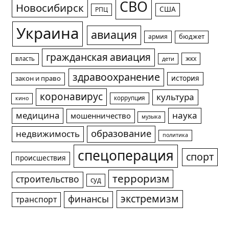
СВО
Новосибирск
США
РПЦ
Украина
авиация
армия
бюджет
гражданская авиация
жкх
власть
дети
здравоохранение
история
закон и право
коронавирус
культура
коррупция
кино
медицина
наука
мошенничество
музыка
образование
недвижимость
политика
спецоперация
спорт
происшествия
терроризм
строительство
суд
экстремизм
финансы
транспорт