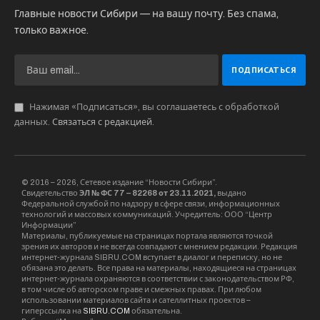
Главные новости Сибири — на вашу почту. Без спама,
только важное.
Нажимая «Подписаться», вы соглашаетесь с обработкой
данных.
Связаться с редакцией
.
© 2016 – 2026, Сетевое издание “Новости Сибири”.
Свидетельство
ЭЛ № ФС 77 – 82268 от 23.11.2021,
выдано
Федеральной службой по надзору в сфере связи, информационных
технологий и массовых коммуникаций. Учредитель: ООО “Центр
Информации”
Материалы, публикуемые на страницах портала являются точкой
зрения их авторов и не всегда совпадают с мнением редакции. Редакция
интернет-журнала SIBRU.COM вступает в диалог и переписку, но не
обязана это делать. Все права на материалы, находящиеся на страницах
интернет-журнала охраняются в соответствии с законодательством РФ,
в том числе об авторском праве и смежных правах. При любом
использовании материалов сайта и сателлитных проектов –
гиперссылка на
SIBRU.COM
обязательна.