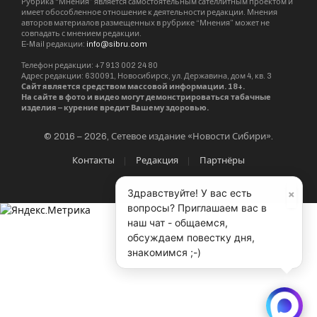
Рубрика “Мнения” является самостоятельным сателлитным проектом и
имеет обособленное отношение к деятельности редакции. Мнения
авторов материалов размещенных в рубрике “Мнения” может не
совпадать с мнением редакции.
E-Mail редакции:
info@sibru.com
Телефон редакции: +7 913 002 24 80
Адрес редакции: 630091, Новосибирск, ул. Державина, дом 4, кв. 3
Сайт является средством массовой информации. 18+.
На сайте в фото и видео могут демонстрироваться табачные
изделия – курение вредит Вашему здоровью.
© 2016 – 2026, Сетевое издание «Новости Сибири».
Контакты
Редакция
Партнёры
×
Здравствуйте! У вас есть
вопросы? Приглашаем вас в
наш чат - общаемся,
обсуждаем повестку дня,
знакомимся ;-)