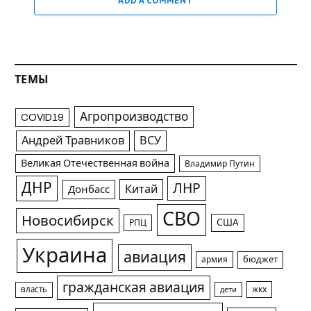
ADD A COMMENT
ТЕМЫ
Агропроизводство
COVID19
Андрей Травников
ВСУ
Великая Отечественная война
Владимир Путин
ДНР
ЛНР
Китай
Донбасс
СВО
Новосибирск
США
РПЦ
Украина
авиация
армия
бюджет
гражданская авиация
жкх
власть
дети