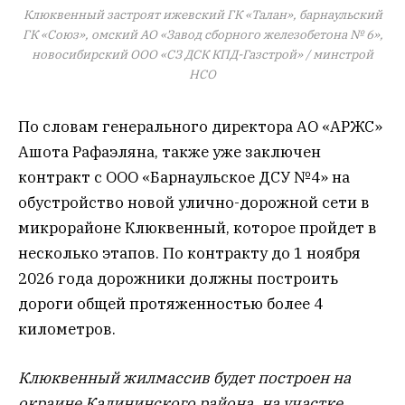
Клюквенный застроят ижевский ГК «Талан», барнаульский
ГК «Союз», омский АО «Завод сборного железобетона № 6»,
новосибирский ООО «СЗ ДСК КПД-Газстрой» / минстрой
НСО
По словам генерального директора АО «АРЖС»
Ашота Рафаэляна, также уже заключен
контракт с ООО «Барнаульское ДСУ №4» на
обустройство новой улично-дорожной сети в
микрорайоне Клюквенный, которое пройдет в
несколько этапов. По контракту до 1 ноября
2026 года дорожники должны построить
дороги общей протяженностью более 4
километров.
Клюквенный жилмассив будет построен на
окраине Калининского района, на участке