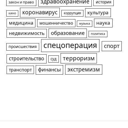
здравоохранение
история
закон и право
коронавирус
культура
коррупция
кино
медицина
наука
мошенничество
музыка
образование
недвижимость
политика
спецоперация
спорт
происшествия
терроризм
строительство
суд
экстремизм
финансы
транспорт