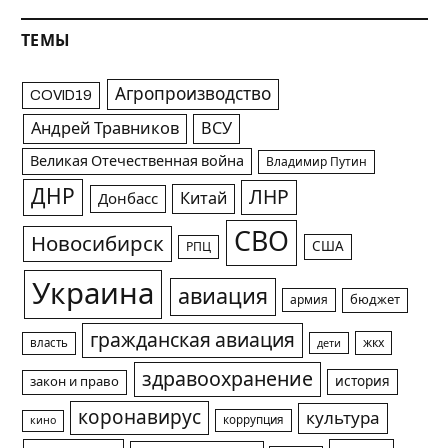
ТЕМЫ
Агропроизводство
COVID19
Андрей Травников
ВСУ
Великая Отечественная война
Владимир Путин
ДНР
ЛНР
Китай
Донбасс
СВО
Новосибирск
США
РПЦ
Украина
авиация
армия
бюджет
гражданская авиация
жкх
власть
дети
здравоохранение
история
закон и право
коронавирус
культура
коррупция
кино