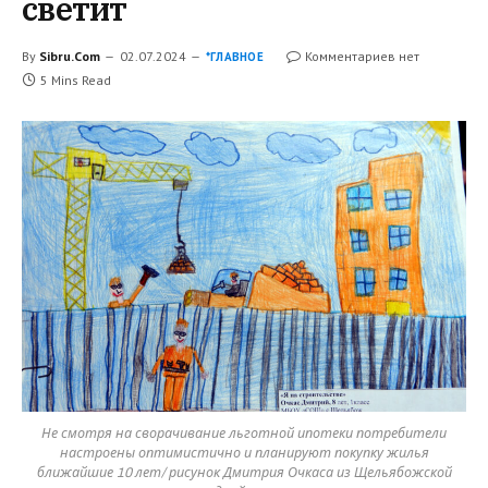
светит
By
Sibru.Com
02.07.2024
Комментариев нет
*ГЛАВНОЕ
5 Mins Read
Не смотря на сворачивание льготной ипотеки потребители
настроены оптимистично и планируют покупку жилья
ближайшие 10 лет/ рисунок Дмитрия Очкаса из Щельябожской