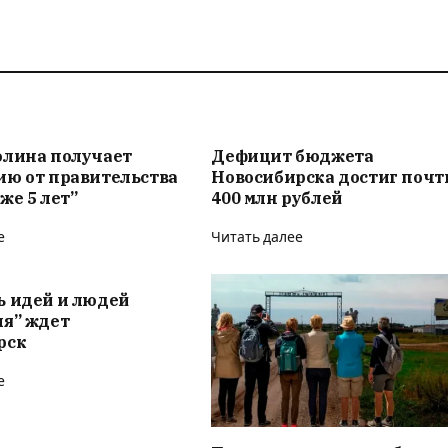
олина получает
Дефицит бюджета
ию от правительства
Новосибирска достиг почт
же 5 лет”
400 млн рублей
е
Читать далее
ь идей и людей
ия” ждет
рск
е