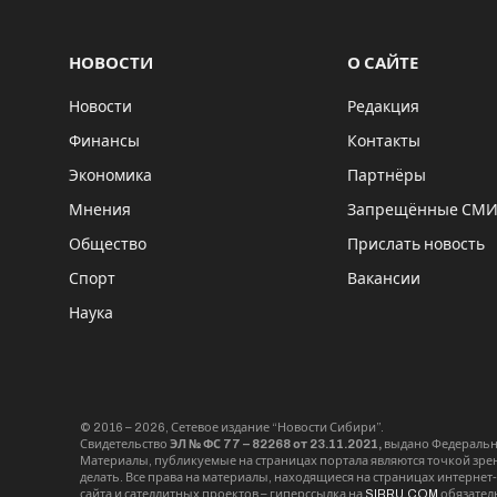
НОВОСТИ
О САЙТЕ
Новости
Редакция
Финансы
Контакты
Экономика
Партнёры
Мнения
Запрещённые СМ
Общество
Прислать новость
Спорт
Вакансии
Наука
© 2016 – 2026, Сетевое издание “Новости Сибири”.
Свидетельство
ЭЛ № ФС 77 – 82268 от 23.11.2021,
выдано Федерально
Материалы, публикуемые на страницах портала являются точкой зрени
делать. Все права на материалы, находящиеся на страницах интернет
сайта и сателлитных проектов – гиперссылка на
SIBRU.COM
обязател