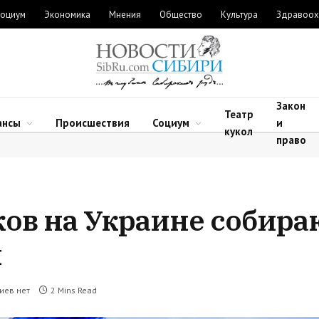
оциум
Экономика
Мнения
Общество
Культура
Здравоох
Закон
Театр
ансы
Происшествия
Социум
и
кукол
право
ов на Украине собира
й
иев нет
2 Mins Read