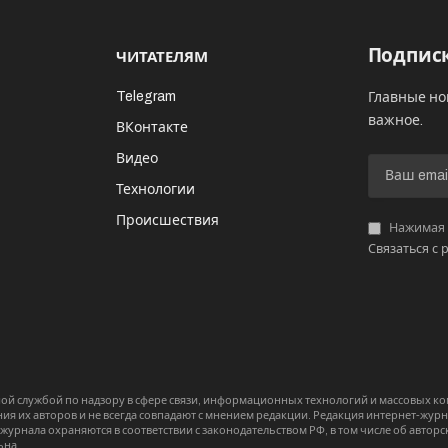
Подписк
ЧИТАТЕЛЯМ
Telegram
Главные но
важное.
ВКонтакте
Видео
И
Технологии
Происшествия
Нажимая «
Связаться с 
й службой по надзору в сфере связи, информационных технологий и массовых 
я их авторов и не всегда совпадают с мнением редакции. Редакция интернет-журна
-журнала охраняются в соответствии с законодательством РФ, в том числе об авт
ьна.