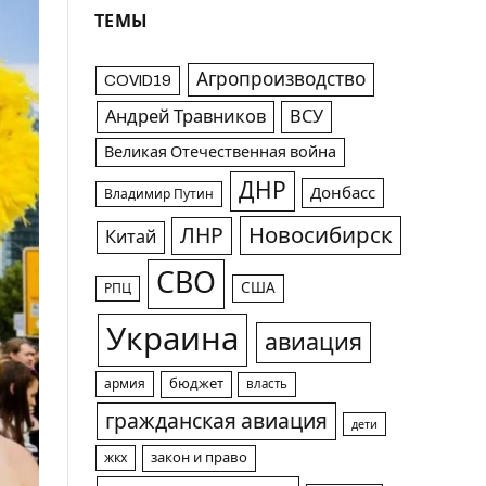
ТЕМЫ
Агропроизводство
COVID19
Андрей Травников
ВСУ
Великая Отечественная война
ДНР
Донбасс
Владимир Путин
Новосибирск
ЛНР
Китай
СВО
США
РПЦ
Украина
авиация
армия
бюджет
власть
гражданская авиация
дети
жкх
закон и право