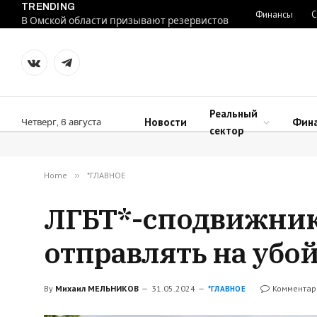
TRENDING
Финансы
С
В Омской области призывают резервистов
VKontakte
Telegram
Реальный
Новости
Фин
Четверг, 6 августа
сектор
Home
»
*ГЛАВНОЕ
ЛГБТ*-сподвижник
отправлять на убо
By
Михаил МЕЛЬНИКОВ
31.05.2024
Комментар
*ГЛАВНОЕ