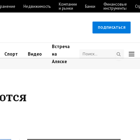
Компании
Финансовые
ранение
Недвижимость
Банки
Ст
и рынки
инструменты
ПОДПИСАТЬСЯ
Встреча
Спорт
Видео
на
Аляске
ются