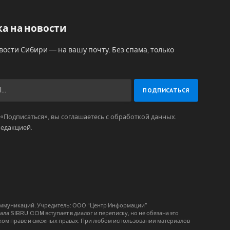
а на новости
вости Сибири — на вашу почту. Без спама, только
Подписаться», вы соглашаетесь с обработкой данных.
редакцией
.
коммуникаций. Учредитель: ООО “Центр Информации”
ла SIBRU.COM вступает в диалог и переписку, но не обязана это
орском праве и смежных правах. При любом использовании материалов