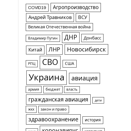
Агропроизводство
COVID19
Андрей Травников
ВСУ
Великая Отечественная война
ДНР
Донбасс
Владимир Путин
Новосибирск
ЛНР
Китай
СВО
США
РПЦ
Украина
авиация
армия
бюджет
власть
гражданская авиация
дети
жкх
закон и право
здравоохранение
история
коронавирус