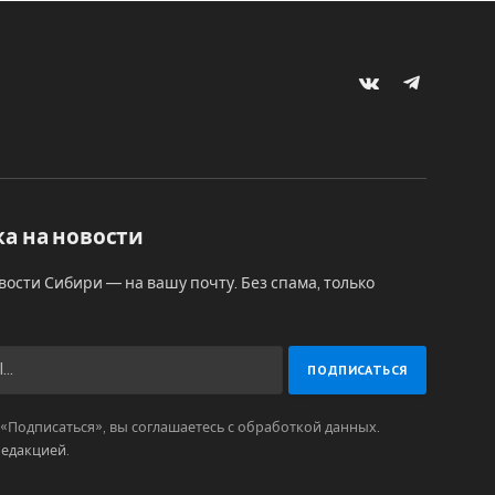
VKontakte
Telegram
а на новости
вости Сибири — на вашу почту. Без спама, только
Подписаться», вы соглашаетесь с обработкой данных.
редакцией
.