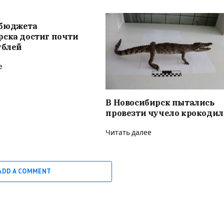
бюджета
рска достиг почти
ублей
е
В Новосибирск пытались
провезти чучело крокодил
Читать далее
ADD A COMMENT