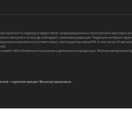
й службой по надзору в сфере связи, информационных технологий и массовых 
я их авторов и не всегда совпадают с мнением редакции. Редакция интернет-журна
-журнала охраняются в соответствии с законодательством РФ, в том числе об авт
ьна.
и имеет обособленное отношение к деятельности редакции. Мнения авторов мате
делия – курение вредит Вашему здоровью.