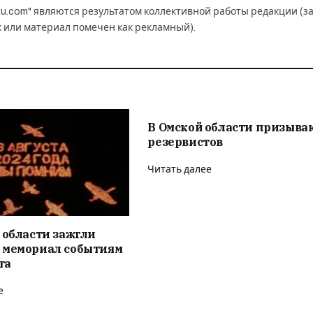
u.com" являются результатом коллективной работы редакции (з
к или материал помечен как рекламный).
В Омской области призыва
резервистов
Читать далее
 области зажгли
 мемориал событиям
та
е