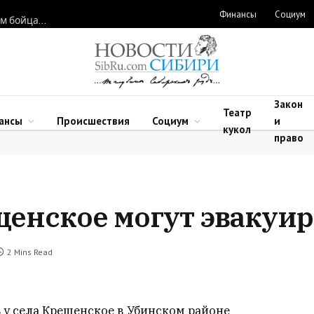
Финансы
Социум
Новосибирские нейрохирурги восстановили функции рук двум бойцам после минно-взрывных травм
Закон
Театр
ансы
Происшествия
Социум
и
кукол
право
енское могут эвакуир
2 Mins Read
ь у села Крещенское в Убинском районе