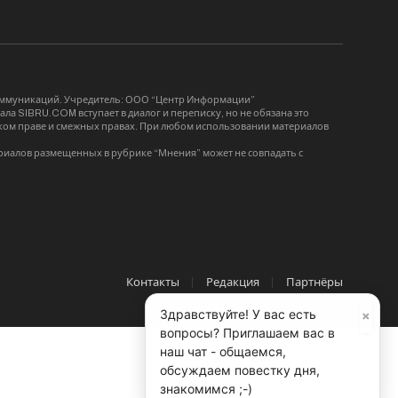
коммуникаций. Учредитель: ООО “Центр Информации”
ла SIBRU.COM вступает в диалог и переписку, но не обязана это
орском праве и смежных правах. При любом использовании материалов
риалов размещенных в рубрике “Мнения” может не совпадать с
Контакты
Редакция
Партнёры
×
Здравствуйте! У вас есть
вопросы? Приглашаем вас в
наш чат - общаемся,
обсуждаем повестку дня,
знакомимся ;-)