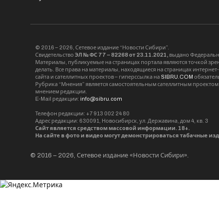
© 2016 – 2026, Сетевое издание “Новости Сибири”.
Свидетельство
ЭЛ № ФС 77 – 82268 от 23.11.2021,
выдано Федерально
Материалы, публикуемые на страницах портала являются точкой зрени
делать. Все права на материалы, находящиеся на страницах интернет
сайта и сателлитных проектов – гиперссылка на
SIBRU.COM
обязател
Рубрика “Мнения” является самостоятельным сателлитным проектом 
мнением редакции.
E-Mail редакции:
info@sibru.com
Телефон редакции: +7 913 002 24 80
Адрес редакции: 630091, Новосибирск, ул. Державина, дом 4, кв. 3
Сайт является средством массовой информации. 18+.
На сайте в фото и видео могут демонстрироваться табачные из
© 2016 – 2026, Сетевое издание «Новости Сибири».