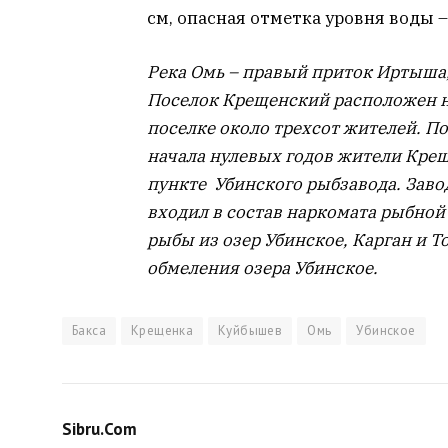
см, опасная отметка уровня воды –
Река Омь – правый приток Иртыша, 
Поселок Крещенский расположен на
поселке около трехсот жителей. П
начала нулевых годов жители Крещ
пункте Убинского рыбзавода. Заво
входил в состав наркомата рыбно
рыбы из озер Убинское, Карган и Т
обмеления озера Убинское.
Бакса
Крещенка
Куйбышев
Омь
Убинское
Sibru.Com