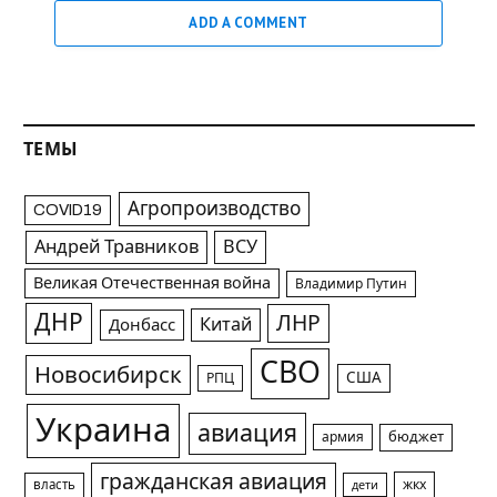
ADD A COMMENT
ТЕМЫ
Агропроизводство
COVID19
Андрей Травников
ВСУ
Великая Отечественная война
Владимир Путин
ДНР
ЛНР
Китай
Донбасс
СВО
Новосибирск
США
РПЦ
Украина
авиация
армия
бюджет
гражданская авиация
жкх
власть
дети