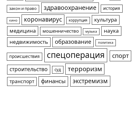
здравоохранение
история
закон и право
коронавирус
культура
коррупция
кино
медицина
наука
мошенничество
музыка
образование
недвижимость
политика
спецоперация
спорт
происшествия
терроризм
строительство
суд
экстремизм
финансы
транспорт