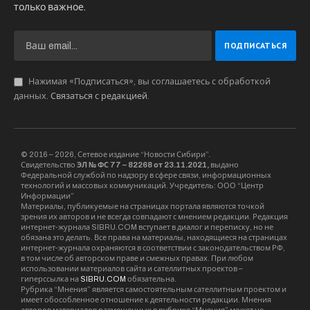
оставшиеся 36,5 % – индивидуальное
жилищное строительство (325,4 тыс кв м, что
на 19,2 % выше прошлогодних показателей).
Новосибирская область вышла в топ-3 по
объемам строительства многоквартирных
домов, подсчитали аналитики «Единого
реестра застройщиков» (Ерз.рф) со ссылкой на
данные Росстата. По данным Ерз.рф, в первом
квартале 2024 года лидируют по объемам
ввода многоквартирного жилья Санкт
Петербург, Москва, Новосибирская область, а
также Тюменская, Свердловская и Московская
области, Удмуртская Республика,
Нижегородская область, Краснодарский край, а
также Республика Татарстан.