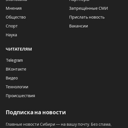
План 2024 года по Новосибирской области - сдать в эксплуатацию
не менее 2,154 млн кв. м жилья/ "На стройке", Юрий Любавин .
По данным регионального минстроя, в
Новосибирской области с начала года
введено в эксплуатацию 891 тыс кв м
жилья, из которых 565 тыс кв м
приходится на многоквартирные дома.
Как сообщил министр строительства
Новосибирской области Алексей Колмаков,
63,5 % (или 565,6 тыс кв м) в объеме ввода
приходится на многоквартирное жилье,