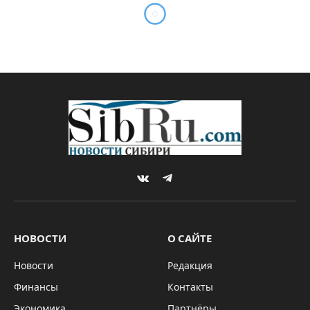
Новосибирская область
вошла в топ-3 по вводу
многоквартирных домов в
России
By
Sibru.Com
21.04.2024
НЕДВИЖИМОСТЬ
Комментариев нет
2 Mins Read