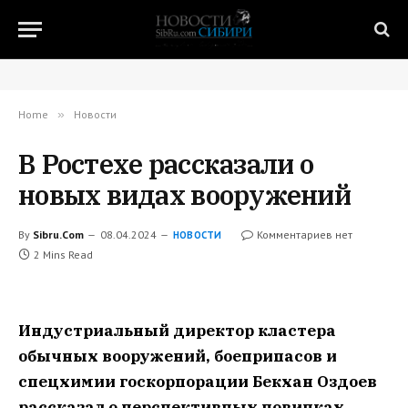
Home
»
Новости
В Ростехе рассказали о
новых видах вооружений
By
Sibru.Com
08.04.2024
Комментариев нет
НОВОСТИ
2 Mins Read
Индустриальный директор кластера
обычных вооружений, боеприпасов и
спецхимии госкорпорации Бекхан Оздоев
рассказал о перспективных новинках