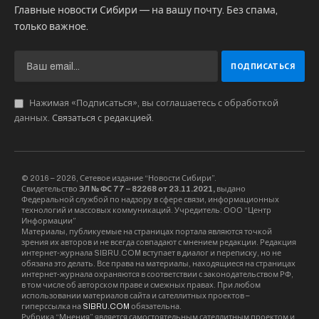
Главные новости Сибири — на вашу почту. Без спама,
только важное.
Нажимая «Подписаться», вы соглашаетесь с обработкой
данных.
Связаться с редакцией
.
© 2016 – 2026, Сетевое издание “Новости Сибири”.
Свидетельство
ЭЛ № ФС 77 – 82268 от 23.11.2021,
выдано
Федеральной службой по надзору в сфере связи, информационных
технологий и массовых коммуникаций. Учредитель: ООО “Центр
Информации”
Материалы, публикуемые на страницах портала являются точкой
зрения их авторов и не всегда совпадают с мнением редакции. Редакция
интернет-журнала SIBRU.COM вступает в диалог и переписку, но не
обязана это делать. Все права на материалы, находящиеся на страницах
интернет-журнала охраняются в соответствии с законодательством РФ,
в том числе об авторском праве и смежных правах. При любом
использовании материалов сайта и сателлитных проектов –
гиперссылка на
SIBRU.COM
обязательна.
Рубрика “Мнения” является самостоятельным сателлитным проектом и