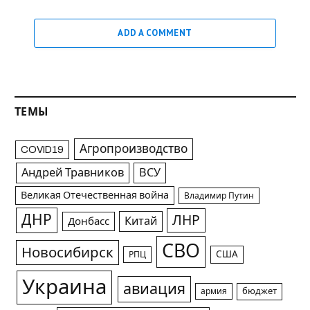
ADD A COMMENT
ТЕМЫ
Агропроизводство
COVID19
Андрей Травников
ВСУ
Великая Отечественная война
Владимир Путин
ДНР
ЛНР
Китай
Донбасс
СВО
Новосибирск
США
РПЦ
Украина
авиация
армия
бюджет