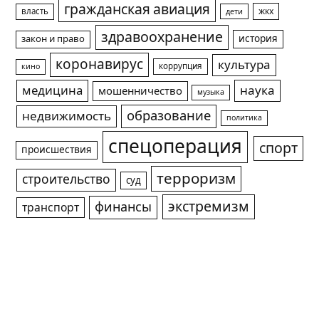
гражданская авиация
жкх
власть
дети
здравоохранение
история
закон и право
коронавирус
культура
коррупция
кино
медицина
наука
мошенничество
музыка
образование
недвижимость
политика
спецоперация
спорт
происшествия
терроризм
строительство
суд
экстремизм
финансы
транспорт