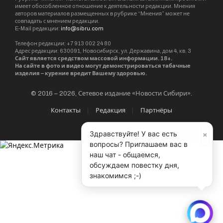
имеет обособленное отношение к деятельности редакции. Мнения
авторов материалов размещенных в рубрике “Мнения” может не
совпадать с мнением редакции.
E-Mail редакции:
info@sibru.com
Телефон редакции: +7 913 002 24 80
Адрес редакции: 630091, Новосибирск, ул. Державина, дом 4, кв. 3
Сайт является средством массовой информации. 18+.
На сайте в фото и видео могут демонстрироваться табачные
изделия – курение вредит Вашему здоровью.
© 2016 – 2026, Сетевое издание «Новости Сибири».
Контакты
Редакция
Партнёры
×
Здравствуйте! У вас есть
вопросы? Приглашаем вас в
наш чат - общаемся,
обсуждаем повестку дня,
знакомимся ;-)