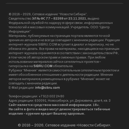
© 2016 – 2026, Сетевое издание “Новости Сибири”.
Свидетельство
ЭЛ № ФС 77 – 82268 от 23.11.2021,
выдано
Федеральной службой по надзору в сфере связи, информационных
технологий и массовых коммуникаций. Учредитель: ООО “Центр
Информации”
Материалы, публикуемые на страницах портала являются точкой
зрения их авторов и не всегда совпадают с мнением редакции. Редакция
интернет-журнала SIBRU.COM вступает в диалог и переписку, но не
обязана это делать. Все права на материалы, находящиеся на страницах
интернет-журнала охраняются в соответствии с законодательством РФ,
в том числе об авторском праве и смежных правах. При любом
использовании материалов сайта и сателлитных проектов –
гиперссылка на
SIBRU.COM
обязательна.
Рубрика “Мнения” является самостоятельным сателлитным проектом и
имеет обособленное отношение к деятельности редакции. Мнения
авторов материалов размещенных в рубрике “Мнения” может не
совпадать с мнением редакции.
E-Mail редакции:
info@sibru.com
Телефон редакции: +7 913 002 24 80
Адрес редакции: 630091, Новосибирск, ул. Державина, дом 4, кв. 3
Сайт является средством массовой информации. 18+.
На сайте в фото и видео могут демонстрироваться табачные
изделия – курение вредит Вашему здоровью.
© 2016 – 2026, Сетевое издание «Новости Сибири».