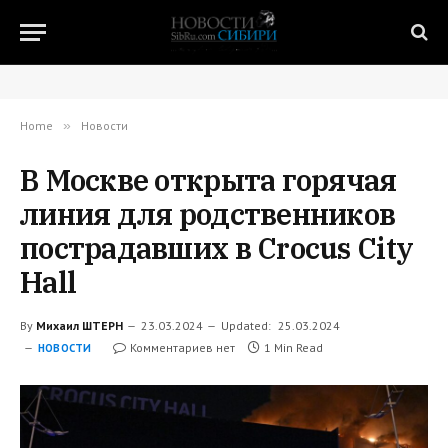
Home
»
Новости
В Москве открыта горячая
линия для родственников
пострадавших в Crocus City
Hall
By
Михаил ШТЕРН
23.03.2024
Updated:
25.03.2024
Комментариев нет
1 Min Read
НОВОСТИ