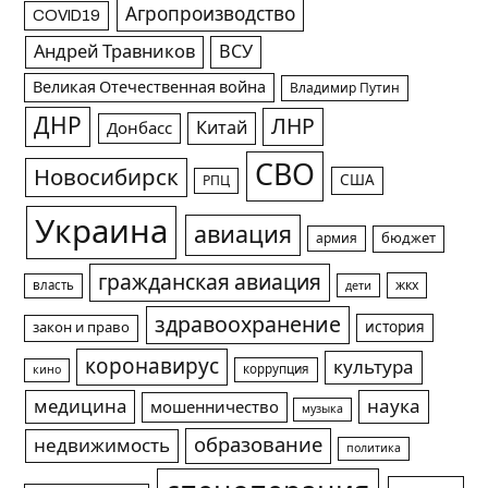
Агропроизводство
COVID19
Андрей Травников
ВСУ
Великая Отечественная война
Владимир Путин
ДНР
ЛНР
Китай
Донбасс
СВО
Новосибирск
США
РПЦ
Украина
авиация
армия
бюджет
гражданская авиация
жкх
власть
дети
здравоохранение
история
закон и право
коронавирус
культура
коррупция
кино
медицина
наука
мошенничество
музыка
образование
недвижимость
политика