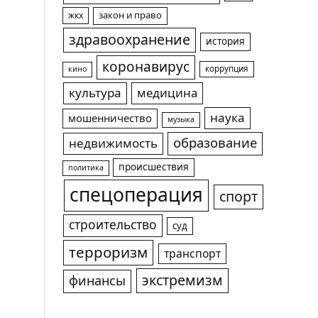
жкх
закон и право
здравоохранение
история
коронавирус
коррупция
кино
культура
медицина
наука
мошенничество
музыка
образование
недвижимость
происшествия
политика
спецоперация
спорт
строительство
суд
терроризм
транспорт
экстремизм
финансы