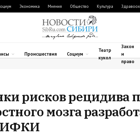
оциум
Экономика
Мнения
Общество
Культура
Здравоох
Закон
Театр
ансы
Происшествия
Социум
и
кукол
право
нки рисков рецидива 
стного мозга разработ
ИИФКИ