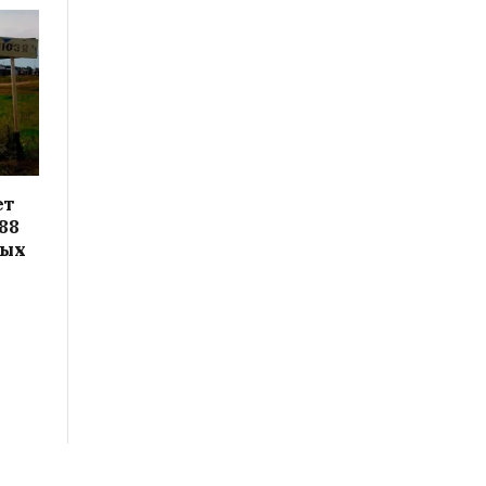
ет
88
вых