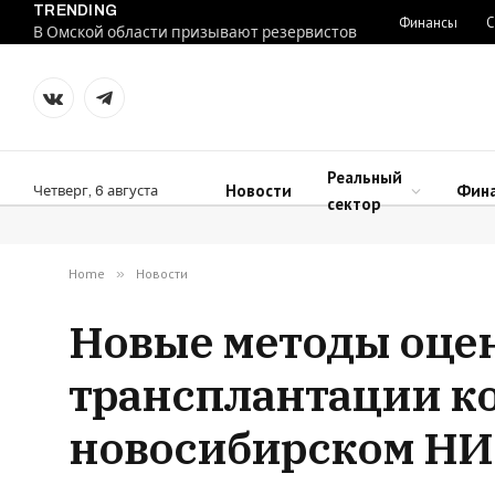
TRENDING
Финансы
С
В Омской области призывают резервистов
VKontakte
Telegram
Реальный
Новости
Фин
Четверг, 6 августа
сектор
Home
»
Новости
Новые методы оце
трансплантации ко
новосибирском Н