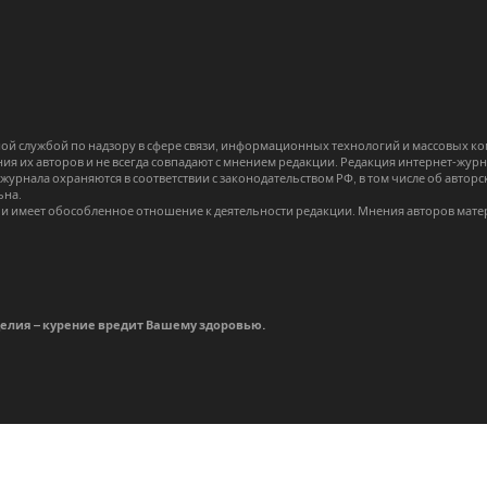
й службой по надзору в сфере связи, информационных технологий и массовых 
я их авторов и не всегда совпадают с мнением редакции. Редакция интернет-журна
-журнала охраняются в соответствии с законодательством РФ, в том числе об авт
ьна.
и имеет обособленное отношение к деятельности редакции. Мнения авторов мате
делия – курение вредит Вашему здоровью.