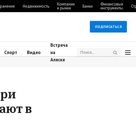
Компании
Финансовые
ранение
Недвижимость
Банки
Ст
и рынки
инструменты
ПОДПИСАТЬСЯ
Встреча
Спорт
Видео
на
Аляске
при
ают в