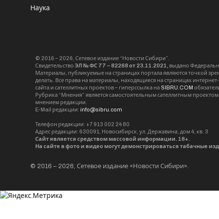
Наука
© 2016 – 2026, Сетевое издание “Новости Сибири”.
Свидетельство
ЭЛ № ФС 77 – 82268 от 23.11.2021,
выдано Федерально
Материалы, публикуемые на страницах портала являются точкой зрени
делать. Все права на материалы, находящиеся на страницах интернет
сайта и сателлитных проектов – гиперссылка на
SIBRU.COM
обязател
Рубрика “Мнения” является самостоятельным сателлитным проектом 
мнением редакции.
E-Mail редакции:
info@sibru.com
Телефон редакции: +7 913 002 24 80
Адрес редакции: 630091, Новосибирск, ул. Державина, дом 4, кв. 3
Сайт является средством массовой информации. 18+.
На сайте в фото и видео могут демонстрироваться табачные из
© 2016 – 2026, Сетевое издание «Новости Сибири».