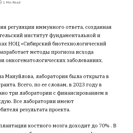
1 Min Read
ия регуляции иммунного ответа, созданная
тельский институт фундаментальной и
ках НОЦ «Сибирский биотехнологический
разработает методы прогноза исхода
ри онкогематологических заболеваниях.
на Мануйлова, лаборатория была открыта в
анта. Всего, по ее словам, в 2023 году в
ано три лаборатории с финансированием в
аждую. Все лаборатории имеют
бителя результата проекта.
плантации костного мозга доходит до 70% . В