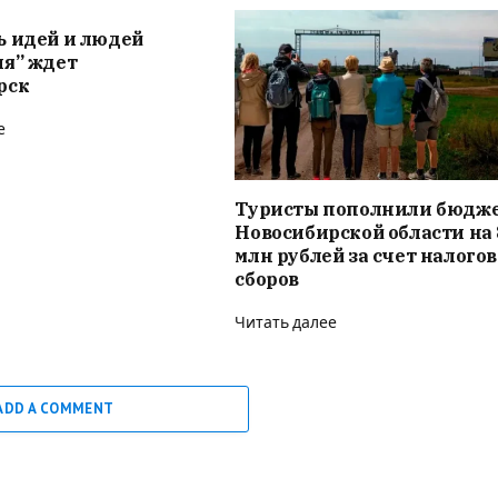
ь идей и людей
ия” ждет
рск
е
Туристы пополнили бюдж
Новосибирской области на 
млн рублей за счет налого
сборов
Читать далее
ADD A COMMENT