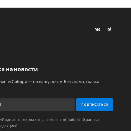
VKontakte
Telegram
а на новости
вости Сибири — на вашу почту. Без спама, только
Подписаться», вы соглашаетесь с обработкой данных.
редакцией
.