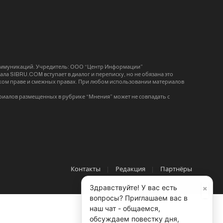
коммуникаций. Учредитель: ООО “Центр Информации”
ла SIBRU.COM вступает в диалог и переписку, но не обязана это
орском праве и смежных правах. При любом использовании материалов
риалов размещенных в рубрике “Мнения” может не совпадать с
Контакты
Редакция
Партнёры
×
Здравствуйте! У вас есть
вопросы? Приглашаем вас в
наш чат - общаемся,
обсуждаем повестку дня,