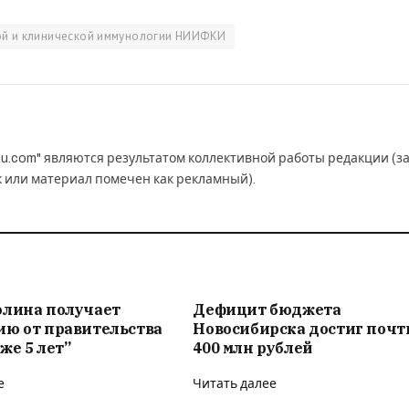
ой и клинической иммунологии НИИФКИ
u.com" являются результатом коллективной работы редакции (з
к или материал помечен как рекламный).
олина получает
Дефицит бюджета
ию от правительства
Новосибирска достиг почт
же 5 лет”
400 млн рублей
е
Читать далее