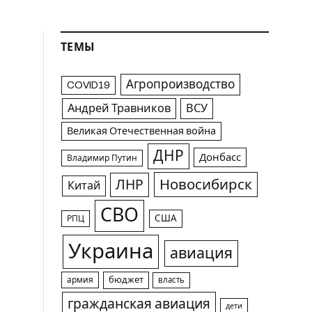
ТЕМЫ
Агропроизводство
COVID19
Андрей Травников
ВСУ
Великая Отечественная война
ДНР
Донбасс
Владимир Путин
Новосибирск
ЛНР
Китай
СВО
США
РПЦ
Украина
авиация
армия
бюджет
власть
гражданская авиация
дети