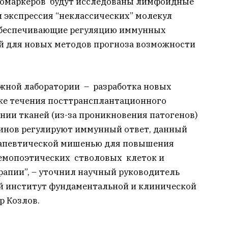
иомаркеров будут исследованы лимфоидные
 экспрессия “неклассических” молекул
обеспечивающие регуляцию иммунных
ой для новых методов прогноза возможности
ежной лаборатории – разработка новых
ке течения посттрансплантационного
нии тканей (из-за проникновения патогенов)
инов регулируют иммунный ответ, данный
ерапевтической мишенью для повышения
емопоэтических стволовых клеток и
апии”, – уточнил научный руководитель
й институт фундаментальной и клинической
р Козлов.