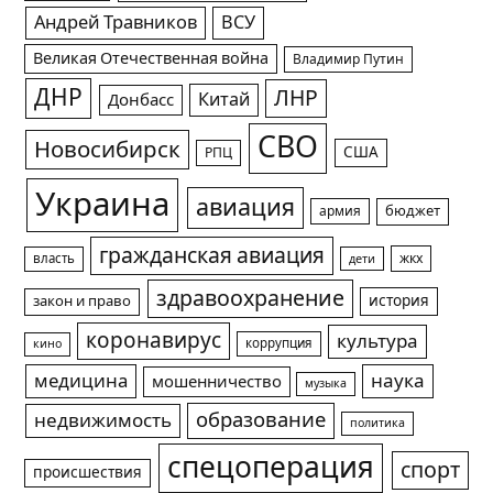
Андрей Травников
ВСУ
Великая Отечественная война
Владимир Путин
ДНР
ЛНР
Китай
Донбасс
СВО
Новосибирск
США
РПЦ
Украина
авиация
армия
бюджет
гражданская авиация
жкх
власть
дети
здравоохранение
история
закон и право
коронавирус
культура
коррупция
кино
медицина
наука
мошенничество
музыка
образование
недвижимость
политика
спецоперация
спорт
происшествия