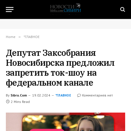
Home
»
*ГЛАВНОЕ
Депутат Заксобрания
Новосибирска предложил
запретить ток-шоу на
федеральном канале
By
Sibru.Com
19.02.2024
Комментариев нет
*ГЛАВНОЕ
2 Mins Read