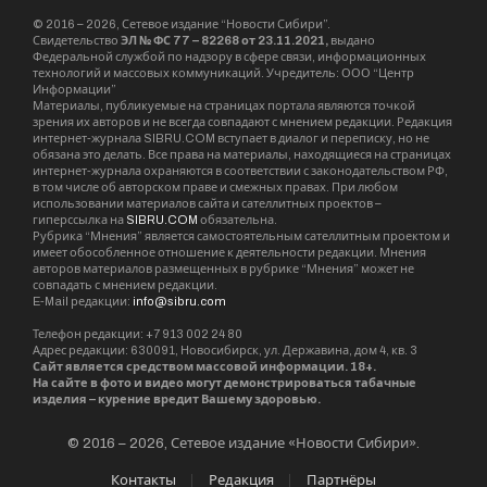
© 2016 – 2026, Сетевое издание “Новости Сибири”.
Свидетельство
ЭЛ № ФС 77 – 82268 от 23.11.2021,
выдано
Федеральной службой по надзору в сфере связи, информационных
технологий и массовых коммуникаций. Учредитель: ООО “Центр
Информации”
Материалы, публикуемые на страницах портала являются точкой
зрения их авторов и не всегда совпадают с мнением редакции. Редакция
интернет-журнала SIBRU.COM вступает в диалог и переписку, но не
обязана это делать. Все права на материалы, находящиеся на страницах
интернет-журнала охраняются в соответствии с законодательством РФ,
в том числе об авторском праве и смежных правах. При любом
использовании материалов сайта и сателлитных проектов –
гиперссылка на
SIBRU.COM
обязательна.
Рубрика “Мнения” является самостоятельным сателлитным проектом и
имеет обособленное отношение к деятельности редакции. Мнения
авторов материалов размещенных в рубрике “Мнения” может не
совпадать с мнением редакции.
E-Mail редакции:
info@sibru.com
Телефон редакции: +7 913 002 24 80
Адрес редакции: 630091, Новосибирск, ул. Державина, дом 4, кв. 3
Сайт является средством массовой информации. 18+.
На сайте в фото и видео могут демонстрироваться табачные
изделия – курение вредит Вашему здоровью.
© 2016 – 2026, Сетевое издание «Новости Сибири».
Контакты
Редакция
Партнёры