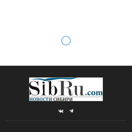
Как изменятся правила
ОСАГО в новом году?
By
Sibru.Com
12.01.2024
Комментариев нет
*ГЛАВНОЕ
3 Mins Read