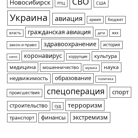
СВО
Новосибирск
США
РПЦ
Украина
авиация
армия
бюджет
гражданская авиация
жкх
власть
дети
здравоохранение
история
закон и право
коронавирус
культура
коррупция
кино
медицина
наука
мошенничество
музыка
образование
недвижимость
политика
спецоперация
спорт
происшествия
терроризм
строительство
суд
экстремизм
финансы
транспорт