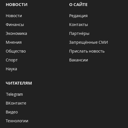
В 2024 году ожидается ряд нововведений,
касающихся ОСАГО. Единый полис для
России и Беларуси, полис сроком действия
до одного дня, штраф за езду без ОСАГО —
рассказываем об этих и других новостях.
Краткосрочное ОСАГО
С марта 2024 года полис ОСАГО можно будет
приобрести даже на один день. Договор будет