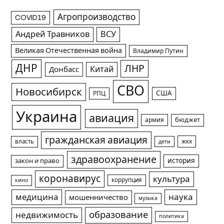
Агропроизводство
COVID19
Андрей Травников
ВСУ
Великая Отечественная война
Владимир Путин
ДНР
ЛНР
Китай
Донбасс
СВО
Новосибирск
США
РПЦ
Украина
авиация
армия
бюджет
гражданская авиация
жкх
власть
дети
здравоохранение
история
закон и право
коронавирус
культура
коррупция
кино
медицина
наука
мошенничество
музыка
образование
недвижимость
политика