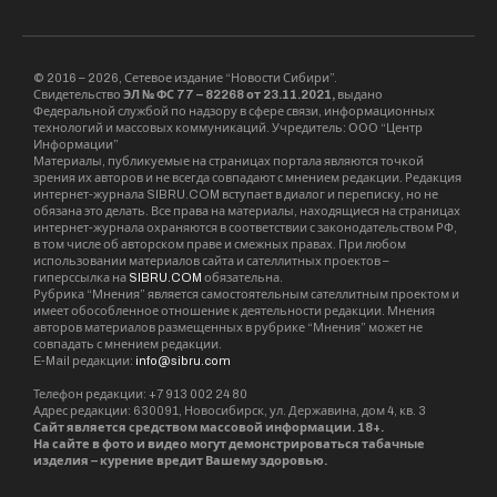
© 2016 – 2026, Сетевое издание “Новости Сибири”.
Свидетельство
ЭЛ № ФС 77 – 82268 от 23.11.2021,
выдано
Федеральной службой по надзору в сфере связи, информационных
технологий и массовых коммуникаций. Учредитель: ООО “Центр
Информации”
Материалы, публикуемые на страницах портала являются точкой
зрения их авторов и не всегда совпадают с мнением редакции. Редакция
интернет-журнала SIBRU.COM вступает в диалог и переписку, но не
обязана это делать. Все права на материалы, находящиеся на страницах
интернет-журнала охраняются в соответствии с законодательством РФ,
в том числе об авторском праве и смежных правах. При любом
использовании материалов сайта и сателлитных проектов –
гиперссылка на
SIBRU.COM
обязательна.
Рубрика “Мнения” является самостоятельным сателлитным проектом и
имеет обособленное отношение к деятельности редакции. Мнения
авторов материалов размещенных в рубрике “Мнения” может не
совпадать с мнением редакции.
E-Mail редакции:
info@sibru.com
Телефон редакции: +7 913 002 24 80
Адрес редакции: 630091, Новосибирск, ул. Державина, дом 4, кв. 3
Сайт является средством массовой информации. 18+.
На сайте в фото и видео могут демонстрироваться табачные
изделия – курение вредит Вашему здоровью.