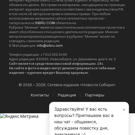
интернет-журнала SIBRU.COM вступает в диалог и переписку, но не
обязана это делать. Все права на материалы, находящиеся на страницах
интернет-журнала охраняются в соответствии с законодательством РФ,
в том числе об авторском праве и смежных правах. При любом
использовании материалов сайта и сателлитных проектов –
гиперссылка на
SIBRU.COM
обязательна.
Рубрика “Мнения” является самостоятельным сателлитным проектом и
имеет обособленное отношение к деятельности редакции. Мнения
авторов материалов размещенных в рубрике “Мнения” может не
совпадать с мнением редакции.
E-Mail редакции:
info@sibru.com
Телефон редакции: +7 913 002 24 80
Адрес редакции: 630091, Новосибирск, ул. Державина, дом 4, кв. 3
Сайт является средством массовой информации. 18+.
На сайте в фото и видео могут демонстрироваться табачные
изделия – курение вредит Вашему здоровью.
© 2016 – 2026, Сетевое издание «Новости Сибири».
Контакты
Редакция
Партнёры
×
Здравствуйте! У вас есть
вопросы? Приглашаем вас в
наш чат - общаемся,
обсуждаем повестку дня,
знакомимся ;-)