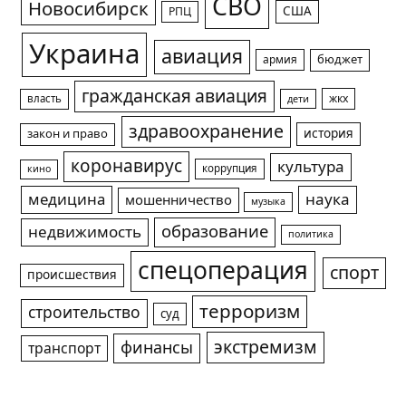
СВО
Новосибирск
США
РПЦ
Украина
авиация
армия
бюджет
гражданская авиация
жкх
власть
дети
здравоохранение
история
закон и право
коронавирус
культура
коррупция
кино
медицина
наука
мошенничество
музыка
образование
недвижимость
политика
спецоперация
спорт
происшествия
терроризм
строительство
суд
экстремизм
финансы
транспорт