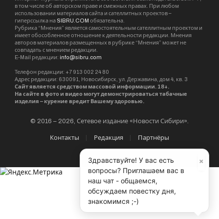
в том числе об авторском праве и смежных правах. При любом
использовании материалов сайта и сателлитных проектов –
гиперссылка на
SIBRU.COM
обязательна.
Рубрика “Мнения” является самостоятельным сателлитным проектом и
имеет обособленное отношение к деятельности редакции. Мнения
авторов материалов размещенных в рубрике “Мнения” может не
совпадать с мнением редакции.
E-Mail редакции:
info@sibru.com
Телефон редакции: +7 913 002 24 80
Адрес редакции: 630091, Новосибирск, ул. Державина, дом 4, кв. 3
Сайт является средством массовой информации. 18+.
На сайте в фото и видео могут демонстрироваться табачные
изделия – курение вредит Вашему здоровью.
© 2016 – 2026, Сетевое издание «Новости Сибири».
Контакты
Редакция
Партнёры
×
Здравствуйте! У вас есть
вопросы? Приглашаем вас в
наш чат - общаемся,
обсуждаем повестку дня,
знакомимся ;-)