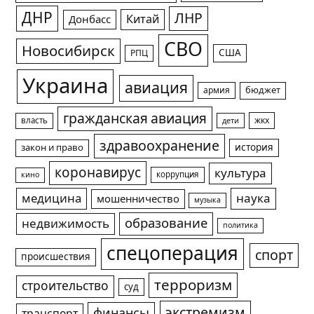
ДНР
ЛНР
Китай
Донбасс
СВО
Новосибирск
США
РПЦ
Украина
авиация
армия
бюджет
гражданская авиация
жкх
власть
дети
здравоохранение
история
закон и право
коронавирус
культура
коррупция
кино
медицина
наука
мошенничество
музыка
образование
недвижимость
политика
спецоперация
спорт
происшествия
терроризм
строительство
суд
экстремизм
финансы
транспорт