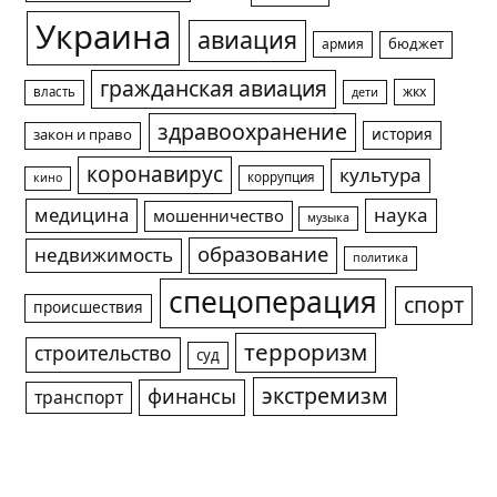
Украина
авиация
армия
бюджет
гражданская авиация
жкх
власть
дети
здравоохранение
история
закон и право
коронавирус
культура
коррупция
кино
медицина
наука
мошенничество
музыка
образование
недвижимость
политика
спецоперация
спорт
происшествия
терроризм
строительство
суд
экстремизм
финансы
транспорт