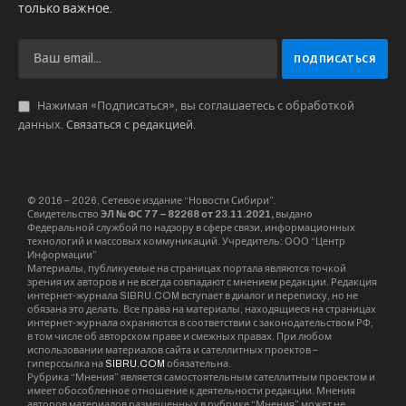
только важное.
Нажимая «Подписаться», вы соглашаетесь с обработкой
данных.
Связаться с редакцией
.
© 2016 – 2026, Сетевое издание “Новости Сибири”.
Свидетельство
ЭЛ № ФС 77 – 82268 от 23.11.2021,
выдано
Федеральной службой по надзору в сфере связи, информационных
технологий и массовых коммуникаций. Учредитель: ООО “Центр
Информации”
Материалы, публикуемые на страницах портала являются точкой
зрения их авторов и не всегда совпадают с мнением редакции. Редакция
интернет-журнала SIBRU.COM вступает в диалог и переписку, но не
обязана это делать. Все права на материалы, находящиеся на страницах
интернет-журнала охраняются в соответствии с законодательством РФ,
в том числе об авторском праве и смежных правах. При любом
использовании материалов сайта и сателлитных проектов –
гиперссылка на
SIBRU.COM
обязательна.
Рубрика “Мнения” является самостоятельным сателлитным проектом и
имеет обособленное отношение к деятельности редакции. Мнения
авторов материалов размещенных в рубрике “Мнения” может не