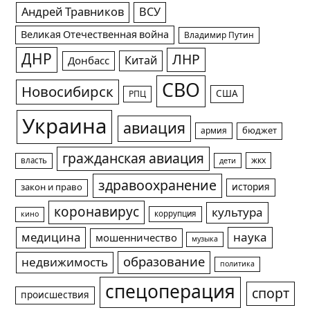
Андрей Травников
ВСУ
Великая Отечественная война
Владимир Путин
ДНР
ЛНР
Китай
Донбасс
СВО
Новосибирск
США
РПЦ
Украина
авиация
армия
бюджет
гражданская авиация
жкх
власть
дети
здравоохранение
история
закон и право
коронавирус
культура
коррупция
кино
медицина
наука
мошенничество
музыка
образование
недвижимость
политика
спецоперация
спорт
происшествия