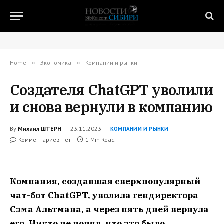
Home
»
Экономика
»
Компании и рынки
Создателя ChatGPT уволили
и снова вернули в компанию
By
Михаил ШТЕРН
23.11.2023
КОМПАНИИ И РЫНКИ
Комментариев нет
1 Min Read
Компания, создавшая сверхпопулярный
чат-бот ChatGPT, уволила гендиректора
Сэма Альтмана, а через пять дней вернула
его. Никто не понял, что это было.