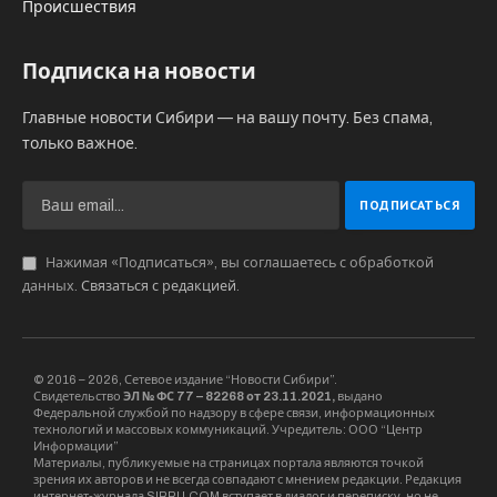
Происшествия
Подписка на новости
Главные новости Сибири — на вашу почту. Без спама,
только важное.
Нажимая «Подписаться», вы соглашаетесь с обработкой
данных.
Связаться с редакцией
.
© 2016 – 2026, Сетевое издание “Новости Сибири”.
Свидетельство
ЭЛ № ФС 77 – 82268 от 23.11.2021,
выдано
Федеральной службой по надзору в сфере связи, информационных
технологий и массовых коммуникаций. Учредитель: ООО “Центр
Информации”
Материалы, публикуемые на страницах портала являются точкой
зрения их авторов и не всегда совпадают с мнением редакции. Редакция
интернет-журнала SIBRU.COM вступает в диалог и переписку, но не