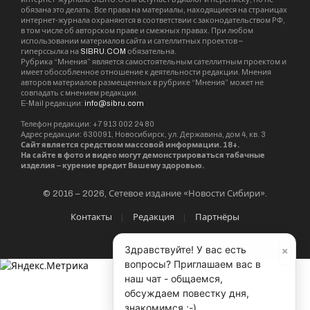
обязана это делать. Все права на материалы, находящиеся на страницах
интернет-журнала охраняются в соответствии с законодательством РФ,
в том числе об авторском праве и смежных правах. При любом
использовании материалов сайта и сателлитных проектов –
гиперссылка на
SIBRU.COM
обязательна.
Рубрика “Мнения” является самостоятельным сателлитным проектом и
имеет обособленное отношение к деятельности редакции. Мнения
авторов материалов размещенных в рубрике “Мнения” может не
совпадать с мнением редакции.
E-Mail редакции:
info@sibru.com
Телефон редакции: +7 913 002 24 80
Адрес редакции: 630091, Новосибирск, ул. Державина, дом 4, кв. 3
Сайт является средством массовой информации. 18+.
На сайте в фото и видео могут демонстрироваться табачные
изделия – курение вредит Вашему здоровью.
© 2016 – 2026, Сетевое издание «Новости Сибири».
Контакты
Редакция
Партнёры
×
Здравствуйте! У вас есть
вопросы? Приглашаем вас в
наш чат - общаемся,
обсуждаем повестку дня,
знакомимся ;-)