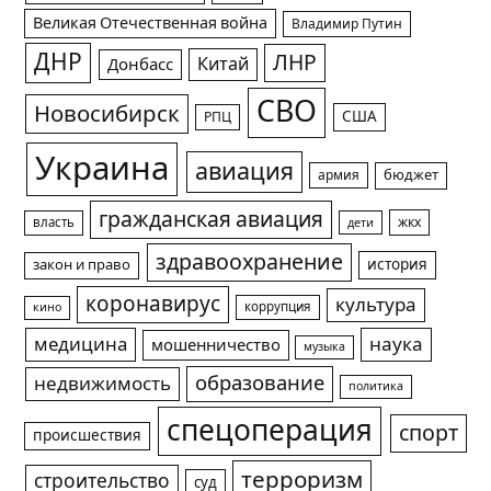
Великая Отечественная война
Владимир Путин
ДНР
ЛНР
Китай
Донбасс
СВО
Новосибирск
США
РПЦ
Украина
авиация
армия
бюджет
гражданская авиация
жкх
власть
дети
здравоохранение
история
закон и право
коронавирус
культура
коррупция
кино
медицина
наука
мошенничество
музыка
образование
недвижимость
политика
спецоперация
спорт
происшествия
терроризм
строительство
суд