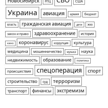
СВО
Новосибирск
США
РПЦ
Украина
авиация
армия
бюджет
гражданская авиация
жкх
власть
дети
здравоохранение
история
закон и право
коронавирус
культура
коррупция
кино
медицина
наука
мошенничество
музыка
образование
недвижимость
политика
спецоперация
спорт
происшествия
терроризм
строительство
суд
экстремизм
финансы
транспорт