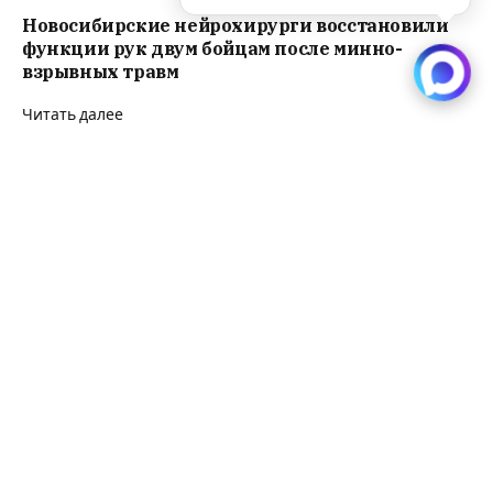
Новосибирские нейрохирурги восстановили
функции рук двум бойцам после минно-
взрывных травм
Читать далее
В Курской области зажгли огненный мемориал
событиям 6-го августа