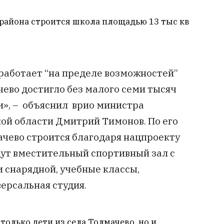
 района строится школа площадью 13 тыс кв
работает “на пределе возможностей”
чево достигло без малого семи тысяч
и», – объяснил врио министра
ой области Дмитрий Тимонов. По его
ачево строится благодаря нацпроекту
дут вместительный спортивный зал с
 снарядной, учебные классы,
ерсальная студия.
только дети из села Толмачево, но и