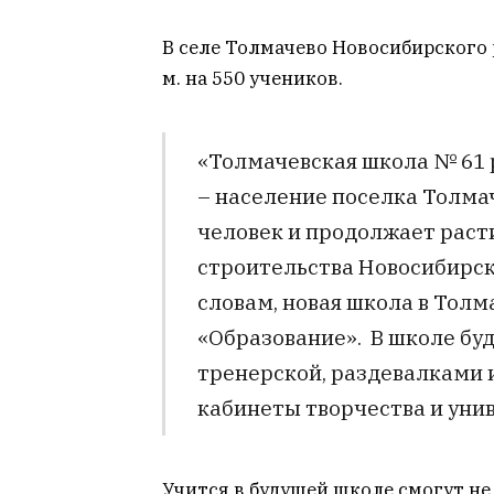
В селе Толмачево Новосибирского
м. на 550 учеников.
«Толмачевская школа № 61 
– население поселка Толма
человек и продолжает раст
строительства Новосибирск
словам, новая школа в Толм
«Образование». В школе бу
тренерской, раздевалками и
кабинеты творчества и унив
Учится в будущей школе смогут не 