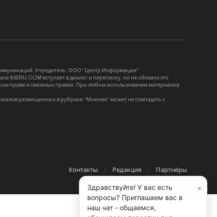
коммуникаций. Учредитель: ООО “Центр Информации”
ла SIBRU.COM вступает в диалог и переписку, но не обязана это
орском праве и смежных правах. При любом использовании материалов
риалов размещенных в рубрике “Мнения” может не совпадать с
Контакты
Редакция
Партнёры
×
Здравствуйте! У вас есть
вопросы? Приглашаем вас в
наш чат - общаемся,