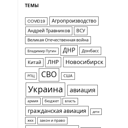
ТЕМЫ
Агропроизводство
COVID19
Андрей Травников
ВСУ
Великая Отечественная война
ДНР
Донбасс
Владимир Путин
Новосибирск
ЛНР
Китай
СВО
США
РПЦ
Украина
авиация
армия
бюджет
власть
гражданская авиация
дети
жкх
закон и право