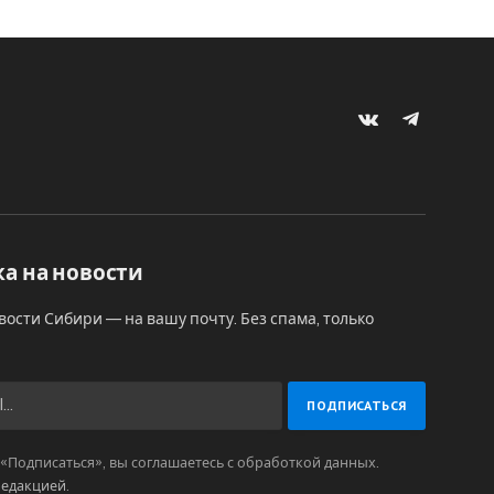
VKontakte
Telegram
а на новости
вости Сибири — на вашу почту. Без спама, только
Подписаться», вы соглашаетесь с обработкой данных.
редакцией
.