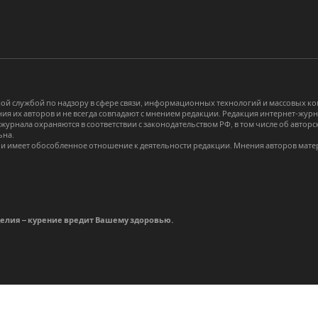
й службой по надзору в сфере связи, информационных технологий и массовых 
я их авторов и не всегда совпадают с мнением редакции. Редакция интернет-журна
-журнала охраняются в соответствии с законодательством РФ, в том числе об авт
ьна.
и имеет обособленное отношение к деятельности редакции. Мнения авторов мате
делия – курение вредит Вашему здоровью.