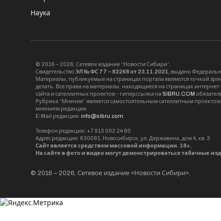
Наука
© 2016 – 2026, Сетевое издание “Новости Сибири”.
Свидетельство
ЭЛ № ФС 77 – 82268 от 23.11.2021,
выдано Федерально
Материалы, публикуемые на страницах портала являются точкой зрени
делать. Все права на материалы, находящиеся на страницах интернет
сайта и сателлитных проектов – гиперссылка на
SIBRU.COM
обязател
Рубрика “Мнения” является самостоятельным сателлитным проектом 
мнением редакции.
E-Mail редакции:
info@sibru.com
Телефон редакции: +7 913 002 24 80
Адрес редакции: 630091, Новосибирск, ул. Державина, дом 4, кв. 3
Сайт является средством массовой информации. 18+.
На сайте в фото и видео могут демонстрироваться табачные из
© 2016 – 2026, Сетевое издание «Новости Сибири».