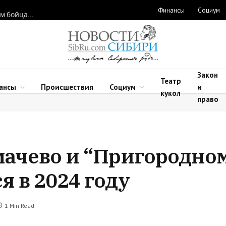
Финансы
Социум
Новосибирские нейрохирурги восстановили функции рук двум бойцам после минно-взрывных травм
Закон
Театр
ансы
Происшествия
Социум
и
кукол
право
мачево и “Пригородно
я в 2024 году
1 Min Read