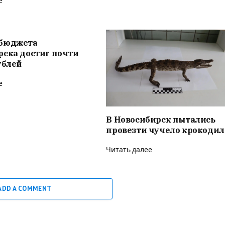
е
бюджета
рска достиг почти
ублей
е
В Новосибирск пытались
провезти чучело крокодил
Читать далее
ADD A COMMENT