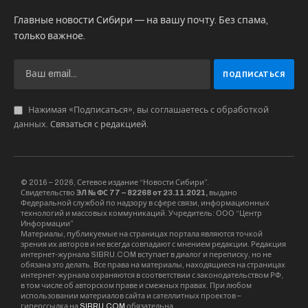
Главные новости Сибири — на вашу почту. Без спама,
только важное.
Нажимая «Подписаться», вы соглашаетесь с обработкой
данных.
Связаться с редакцией
.
© 2016 – 2026, Сетевое издание “Новости Сибири”.
Свидетельство
ЭЛ № ФС 77 – 82268 от 23.11.2021,
выдано
Федеральной службой по надзору в сфере связи, информационных
технологий и массовых коммуникаций. Учредитель: ООО “Центр
Информации”
Материалы, публикуемые на страницах портала являются точкой
зрения их авторов и не всегда совпадают с мнением редакции. Редакция
интернет-журнала SIBRU.COM вступает в диалог и переписку, но не
обязана это делать. Все права на материалы, находящиеся на страницах
интернет-журнала охраняются в соответствии с законодательством РФ,
в том числе об авторском праве и смежных правах. При любом
использовании материалов сайта и сателлитных проектов –
гиперссылка на
SIBRU.COM
обязательна.