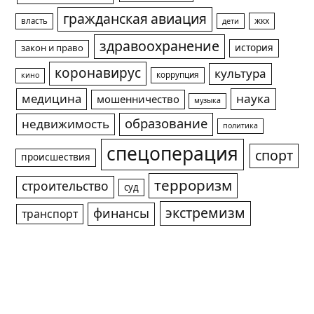
гражданская авиация
жкх
власть
дети
здравоохранение
история
закон и право
коронавирус
культура
коррупция
кино
медицина
наука
мошенничество
музыка
образование
недвижимость
политика
спецоперация
спорт
происшествия
терроризм
строительство
суд
экстремизм
финансы
транспорт