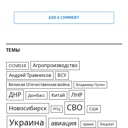
ADD A COMMENT
ТЕМЫ
Агропроизводство
COVID19
Андрей Травников
ВСУ
Великая Отечественная война
Владимир Путин
ДНР
ЛНР
Китай
Донбасс
СВО
Новосибирск
США
РПЦ
Украина
авиация
армия
бюджет