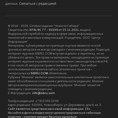
данных.
Связаться с редакцией
.
© 2016 – 2026, Сетевое издание “Новости Сибири”.
Свидетельство
ЭЛ № ФС 77 – 82268 от 23.11.2021,
выдано
Федеральной службой по надзору в сфере связи, информационных
технологий и массовых коммуникаций. Учредитель: ООО “Центр
Информации”
Материалы, публикуемые на страницах портала являются точкой
зрения их авторов и не всегда совпадают с мнением редакции. Редакция
интернет-журнала SIBRU.COM вступает в диалог и переписку, но не
обязана это делать. Все права на материалы, находящиеся на страницах
интернет-журнала охраняются в соответствии с законодательством РФ,
в том числе об авторском праве и смежных правах. При любом
использовании материалов сайта и сателлитных проектов –
гиперссылка на
SIBRU.COM
обязательна.
Рубрика “Мнения” является самостоятельным сателлитным проектом и
имеет обособленное отношение к деятельности редакции. Мнения
авторов материалов размещенных в рубрике “Мнения” может не
совпадать с мнением редакции.
E-Mail редакции:
info@sibru.com
Телефон редакции: +7 913 002 24 80
Адрес редакции: 630091, Новосибирск, ул. Державина, дом 4, кв. 3
Сайт является средством массовой информации. 18+.
На сайте в фото и видео могут демонстрироваться табачные
изделия – курение вредит Вашему здоровью.