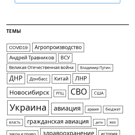
ТЕМЫ
Агропроизводство
COVID19
Андрей Травников
ВСУ
Великая Отечественная война
Владимир Путин
ДНР
ЛНР
Китай
Донбасс
СВО
Новосибирск
США
РПЦ
Украина
авиация
армия
бюджет
гражданская авиация
жкх
власть
дети
здравоохранение
история
закон и право