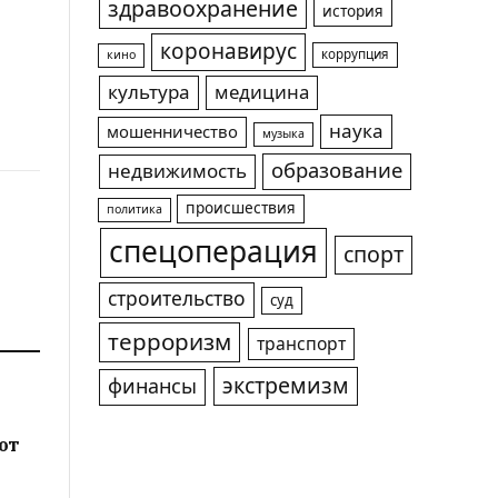
здравоохранение
история
коронавирус
коррупция
кино
культура
медицина
наука
мошенничество
музыка
образование
недвижимость
происшествия
политика
спецоперация
спорт
строительство
суд
терроризм
транспорт
экстремизм
финансы
ют