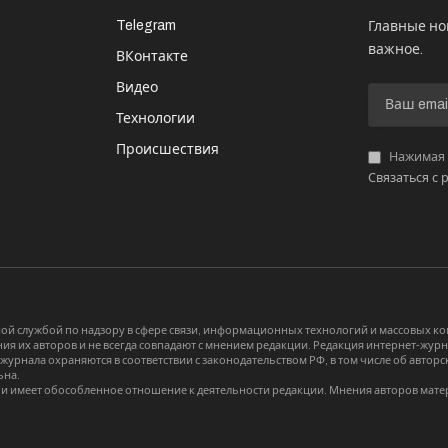
Telegram
Главные но
важное.
ВКонтакте
Видео
И
Технологии
Происшествия
Нажимая «
Связаться с 
й службой по надзору в сфере связи, информационных технологий и массовых 
я их авторов и не всегда совпадают с мнением редакции. Редакция интернет-журна
-журнала охраняются в соответствии с законодательством РФ, в том числе об авт
ьна.
и имеет обособленное отношение к деятельности редакции. Мнения авторов мате