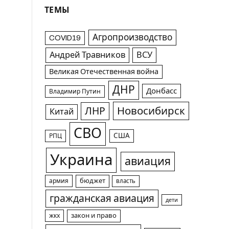
ТЕМЫ
Агропроизводство
COVID19
Андрей Травников
ВСУ
Великая Отечественная война
ДНР
Донбасс
Владимир Путин
Новосибирск
ЛНР
Китай
СВО
США
РПЦ
Украина
авиация
армия
бюджет
власть
гражданская авиация
дети
жкх
закон и право