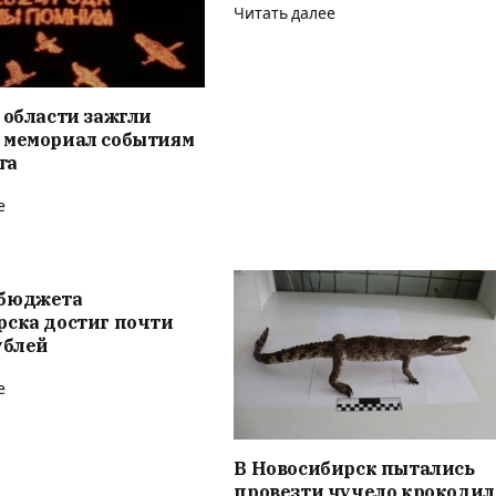
Читать далее
 области зажгли
 мемориал событиям
та
е
бюджета
рска достиг почти
ублей
е
В Новосибирск пытались
провезти чучело крокодил