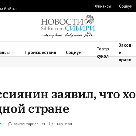
Финансы
Социум
Новосибирские нейрохирурги восстановили функции рук двум бойцам после минно-взрывных травм
Закон
Театр
ансы
Происшествия
Социум
и
кукол
право
сиянин заявил, что хо
дной стране
Комментариев нет
1 Min Read
И