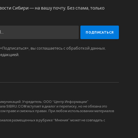
вости Сибири — на вашу почту. Без спама, только
Подписаться», вы соглашаетесь с обработкой данных.
редакцией
.
коммуникаций. Учредитель: ООО “Центр Информации”
ла SIBRU.COM вступает в диалог и переписку, но не обязана это
орском праве и смежных правах. При любом использовании материалов
риалов размещенных в рубрике “Мнения” может не совпадать с