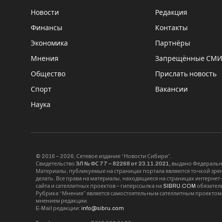
Новости
Редакция
Финансы
Контакты
Экономика
Партнёры
Мнения
Запрещённые СМ
Общество
Прислать новость
Спорт
Вакансии
Наука
© 2016 – 2026, Сетевое издание “Новости Сибири”.
Свидетельство
ЭЛ № ФС 77 – 82268 от 23.11.2021,
выдано Федерально
Материалы, публикуемые на страницах портала являются точкой зрени
делать. Все права на материалы, находящиеся на страницах интернет
сайта и сателлитных проектов – гиперссылка на
SIBRU.COM
обязател
Рубрика “Мнения” является самостоятельным сателлитным проектом 
мнением редакции.
E-Mail редакции:
info@sibru.com